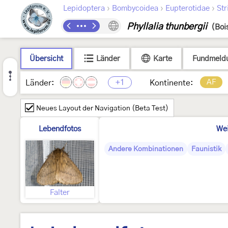
›
›
›
Lepidoptera
Bombycoidea
Eupterotidae
Str
Phyllalia thunbergii
(Boi
Übersicht
Länder
Karte
Fundmeld
+1
AF
Länder:
Kontinente:
Neues Layout der Navigation (Beta Test)
Lebendfotos
Wei
Andere Kombinationen
Faunistik
Falter