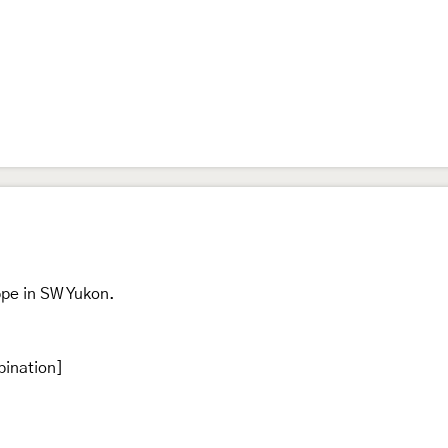
ppe in SW Yukon.
bination]