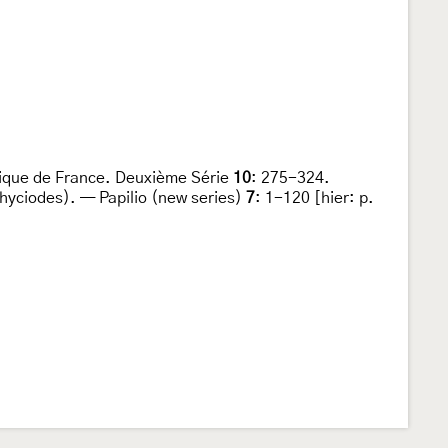
gique de France. Deuxième Série
10
: 275-324.
Phyciodes). — Papilio (new series)
7
: 1-120 [hier: p.