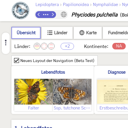
›
›
›
Lepidoptera
Papilionoidea
Nymphalidae
Ny
Phyciodes pulchella
(Boi
Übersicht
Länder
Karte
Fundmeld
+2
NA
Länder:
Kontinente:
Neues Layout der Navigation (Beta Test)
Lebendfotos
Diagnose
Falter
Ssp. tutchone Scott, 1994 - Tutchone Crescant
Erstbeschreib