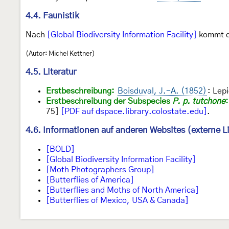
4.4. Faunistik
Nach
[Global Biodiversity Information Facility]
kommt di
(Autor: Michel Kettner)
4.5. Literatur
Erstbeschreibung:
Boisduval, J.-A. (1852)
: Lep
Erstbeschreibung der Subspecies
P. p. tutchone
:
75]
[PDF auf dspace.library.colostate.edu]
.
4.6. Informationen auf anderen Websites (externe L
[BOLD]
[Global Biodiversity Information Facility]
[Moth Photographers Group]
[Butterflies of America]
[Butterflies and Moths of North America]
[Butterflies of Mexico, USA & Canada]