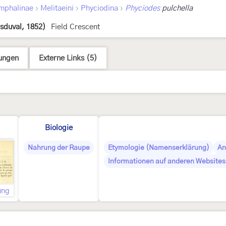
›
›
›
mphalinae
Melitaeini
Phyciodina
Phyciodes
pulchella
sduval, 1852)
Field Crescent
ungen
Externe Links (5)
Biologie
Nahrung der Raupe
Etymologie (Namenserklärung)
An
Informationen auf anderen Websites 
ung