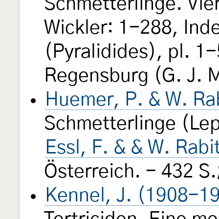
Schmetterlinge. Vie
Wickler: 1-288, Ind
(Pyralidides), pl. 1-
Regensburg (G. J. 
Huemer, P. & W. Ra
Schmetterlinge (Lep
Essl, F. & & W. Rab
Österreich. - 432 
Kennel, J. (1908-1