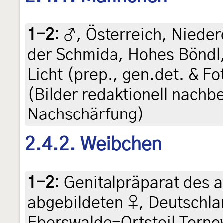
1-2
:
♂, Österreich, Nieder
der Schmida, Hohes Böndl,
Licht (prep., gen.det. & F
(Bilder redaktionell nachb
Nachschärfung)
2.4.2. Weibchen
1-2
:
Genitalpräparat des a
abgebildeten ♀, Deutschl
Eberswalde-Ortsteil Torno