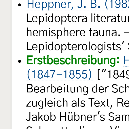
Heppner, J. B. (198
Lepidoptera literatu
hemisphere fauna. —
Lepidopterologists'
Erstbeschreibung:
H
(1847-1855)
["1849
Bearbeitung der Sch
zugleich als Text, 
Jakob Hübner's Sam