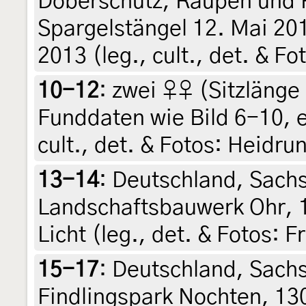
Doberschütz, Raupen und 
Spargelstängel 12. Mai 201
2013 (leg., cult., det. & F
10-12
:
zwei ♀♀ (Sitzlänge 
Funddaten wie Bild 6-10, e.
cult., det. & Fotos: Heidru
13-14
:
Deutschland, Sach
Landschaftsbauwerk Ohr, 1
Licht (leg., det. & Fotos: 
15-17
:
Deutschland, Sac
Findlingspark Nochten, 130