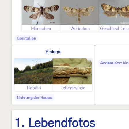
Männchen
Weibchen
Genitalien
Biologie
Andere Kombin
Habitat
Lebensweise
Nahrung der Raupe
1. Lebendfotos