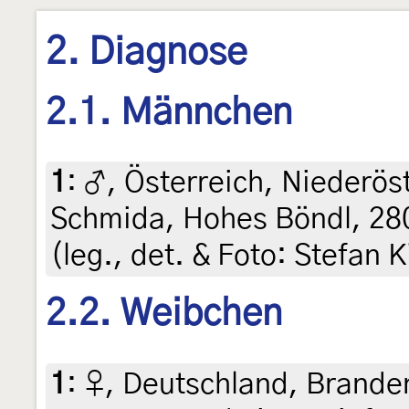
2. Diagnose
2.1. Männchen
1
:
♂, Österreich, Niederös
Schmida, Hohes Böndl, 280
(leg., det. & Foto: Stefan 
2.2. Weibchen
1
:
♀, Deutschland, Brande