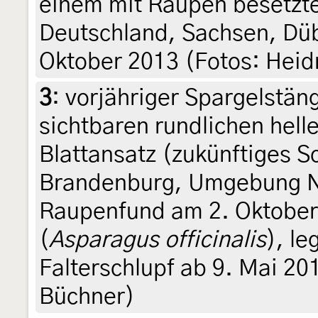
einem mit Raupen besetzte
Deutschland, Sachsen, Düb
Oktober 2013 (Fotos: Heid
3
:
vorjähriger Spargelstän
sichtbaren rundlichen hell
Blattansatz (zukünftiges S
Brandenburg, Umgebung N
Raupenfund am 2. Oktober 
(
Asparagus officinalis
), le
Falterschlupf ab 9. Mai 201
Büchner)