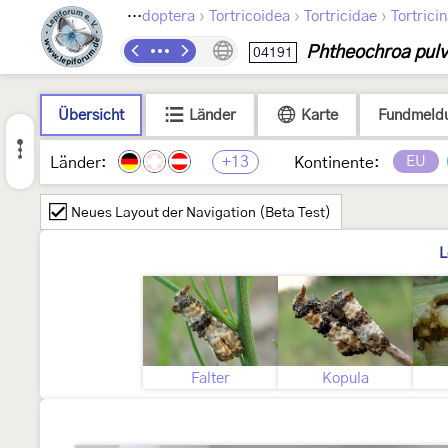
›
›
›
Lepidoptera
Tortricoidea
Tortricidae
Tortrici
Phtheochroa pulv
04191
Übersicht
Länder
Karte
Fundmeld
+13
EU
Länder:
Kontinente:
Neues Layout der Navigation (Beta Test)
L
Falter
Kopula