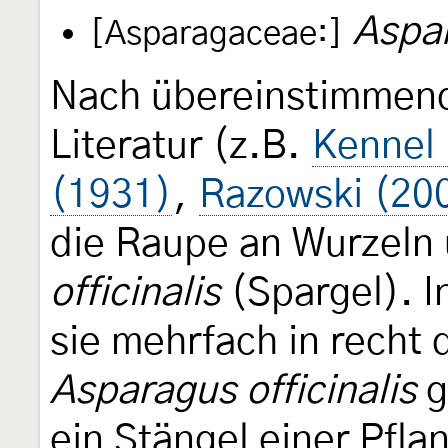
Aspar
[Asparagaceae:]
Nach übereinstimmend
Literatur (z.B.
Kennel 
(1931)
,
Razowski (20
die Raupe an Wurzeln
officinalis
(Spargel). 
sie mehrfach in recht 
Asparagus officinalis
g
ein Stängel einer Pfla