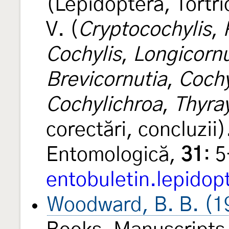
(Lepidoptera, Tortr
V. (
Cryptocochylis
,
Cochylis
,
Longicornu
Brevicornutia
,
Cochy
Cochylichroa
,
Thyray
corectări, concluzii
Entomologică,
31
: 
entobuletin.lepidop
Woodward, B. B. (1