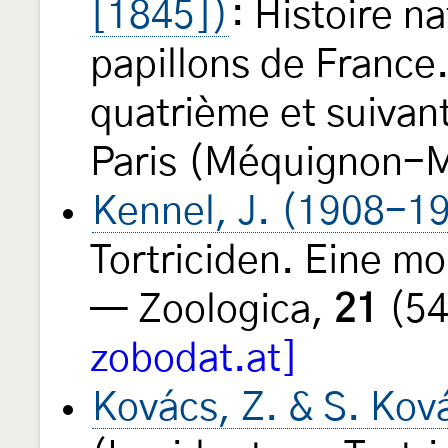
[1845])
: Histoire n
papillons de Franc
quatrième et suivant
Paris (Méquignon-M
Kennel, J. (1908-1
Tortriciden. Eine m
— Zoologica,
21
(54
zobodat.at]
Kovács, Z. & S. Kov