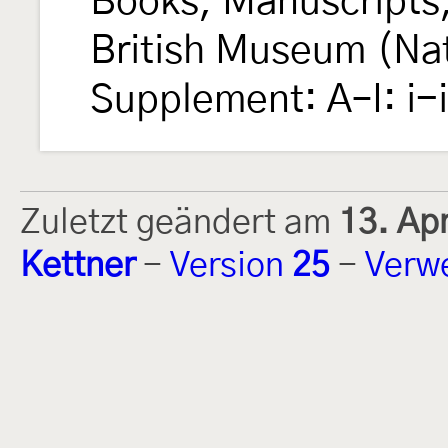
Books, Manuscripts,
British Museum (Natu
Supplement: A–I: i-
Zuletzt geändert am
13. Ap
Kettner
-
Version
25
-
Verw