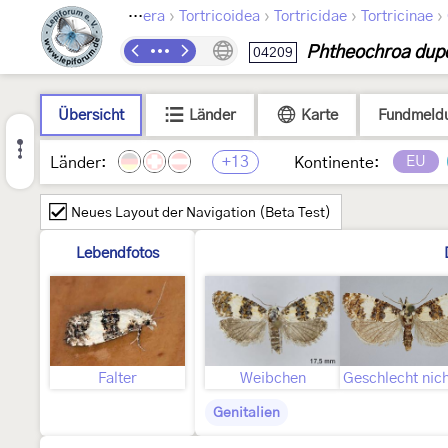
›
›
›
›
Lepidoptera
Tortricoidea
Tortricidae
Tortricinae
Phtheochroa dup
04209
Übersicht
Länder
Karte
Fundmeld
+13
EU
Länder:
Kontinente:
Neues Layout der Navigation (Beta Test)
Lebendfotos
Falter
Weibchen
Genitalien