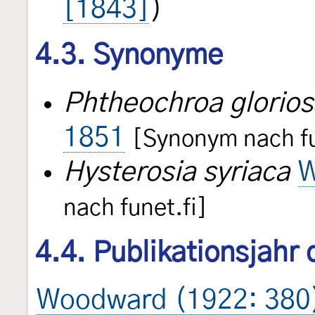
[1843]
)
4.3. Synonyme
Phtheochroa glorio
1851
[Synonym nach fu
Hysterosia syriaca
W
nach funet.fi]
4.4. Publikationsjahr
Woodward (1922: 380