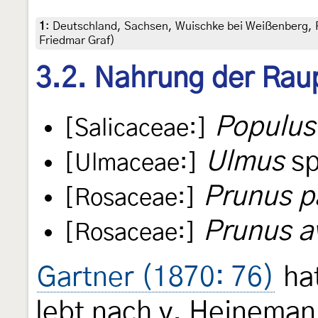
1
:
Deutschland, Sachsen, Wuischke bei Weißenberg, P
Friedmar Graf)
3.2. Nahrung der Rau
Populus
[Salicaceae:]
Ulmus
sp
[Ulmaceae:]
Prunus p
[Rosaceae:]
Prunus a
[Rosaceae:]
Gartner (1870: 76)
hat
lebt nach v. Heinemann