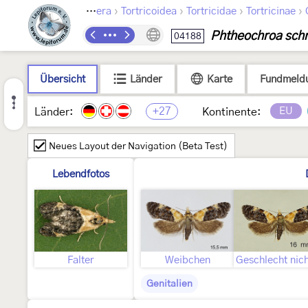
›
›
›
›
Lepidoptera
Tortricoidea
Tortricidae
Tortricinae
Phtheochroa schr
04188
Übersicht
Länder
Karte
Fundmeld
+27
EU
Länder:
Kontinente:
Neues Layout der Navigation (Beta Test)
Lebendfotos
Falter
Weibchen
Genitalien