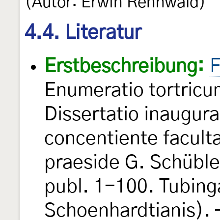
(Autor: Erwin Rennwald)
4.4. Literatur
Erstbeschreibung:
F
Enumeratio tortric
Dissertatio inaugur
concentiente facult
praeside G. Schübler
publ. 1-100. Tubing
Schoenhardtianis). —