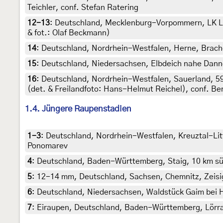
Teichler, conf. Stefan Ratering
12-13
:
Deutschland, Mecklenburg-Vorpommern, LK Lud
& fot.: Olaf Beckmann)
14
:
Deutschland, Nordrhein-Westfalen, Herne, Brachge
15
:
Deutschland, Niedersachsen, Elbdeich nahe Danne
16
:
Deutschland, Nordrhein-Westfalen, Sauerland, 59
(det. & Freilandfoto: Hans-Helmut Reichel), conf. 
1.4. Jüngere Raupenstadien
1-3
:
Deutschland, Nordrhein-Westfalen, Kreuztal-Lit
Ponomarev
4
:
Deutschland, Baden-Württemberg, Staig, 10 km südl
5
:
12-14 mm, Deutschland, Sachsen, Chemnitz, Zeisigw
6
:
Deutschland, Niedersachsen, Waldstück Gaim bei H
7
:
Eiraupen, Deutschland, Baden-Württemberg, Lörrach