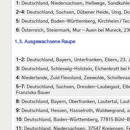
1
:
Deutschland, Niedersachsen, Hellwege, Sandkuhle Ste
2-4
:
Deutschland, Sachsen, Dübener Heide, Umg. Dobe
5
:
Deutschland, Baden-Württemberg, Kirchheim / Teck, c
6
:
Österreich, Steiermark, Mur - Auen bei Mureck, 230 
1.3. Ausgewachsene Raupe
1-2
:
Deutschland, Bayern, Unterfranken, Ebern, 23. J
3
:
Deutschland, Schleswig-Holstein, Eichenkratt bei 
4
:
Niederlande, Zuid Flevoland, Zeewolde, Scholleva
5-7
:
Deutschland, Sachsen, Dresden-Laubegast, Elbufe
Franziska Bauer
8
:
Deutschland, Bayern, Oberfranken, Lautertal, Lau
9
:
Deutschland, Hessen, Hasselroth, Waldwegrand, au
10
:
Deutschland, Baden-Württemberg, 77815 Bühl-Bade
11
:
Deutschland, Niedersachsen, 37547 Kreiensen, F