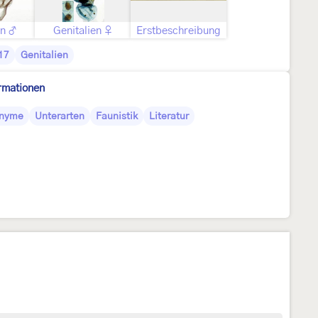
en ♂
Genitalien ♀
Erstbeschreibung
17
Genitalien
rmationen
nyme
Unterarten
Faunistik
Literatur