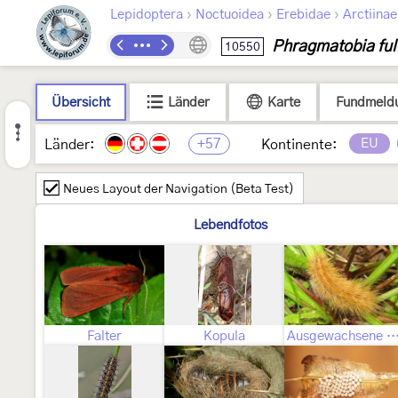
›
›
›
Lepidoptera
Noctuoidea
Erebidae
Arctiinae
Phragmatobia ful
10550
Übersicht
Länder
Karte
Fundmeld
+57
EU
Länder:
Kontinente:
Neues Layout der Navigation (Beta Test)
Lebendfotos
Falter
Kopula
Ausgewachsene Ra