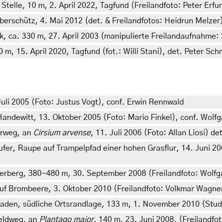
lle, 10 m, 2. April 2022, Tagfund (Freilandfoto: Peter Erfurt
rschütz, 4. Mai 2012 (det. & Freilandfotos: Heidrun Melzer
a. 330 m, 27. April 2003 (manipulierte Freilandaufnahme: Sybi
m, 15. April 2020, Tagfund (fot.: Willi Stani), det. Peter Sch
uli 2005 (Foto: Justus Vogt), conf. Erwin Rennwald
Handewitt, 13. Oktober 2005 (Foto: Mario Finkel), conf. Wolf
arweg, an
Cirsium arvense
, 11. Juli 2006 (Foto: Allan Liosi) de
r, Raupe auf Trampelpfad einer hohen Grasflur, 14. Juni 200
terberg, 380-480 m, 30. September 2008 (Freilandfoto: Wolf
f Brombeere, 3. Oktober 2010 (Freilandfoto: Volkmar Wagner
n, südliche Ortsrandlage, 133 m, 1. November 2010 (Studiof
eldweg, an
Plantago major
, 140 m, 23. Juni 2008, (Freilandfo