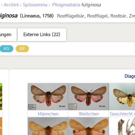
›
›
›
Arctiini
Spilosomina
Phragmatobia
fuliginosa
iginosa
(Linnaeus, 1758)
Rostflügelbär, Rostflügel, Rostbär, Zi
ungen
Externe Links (22)
AS
AF
Diag
upe
Männchen
Weibchen