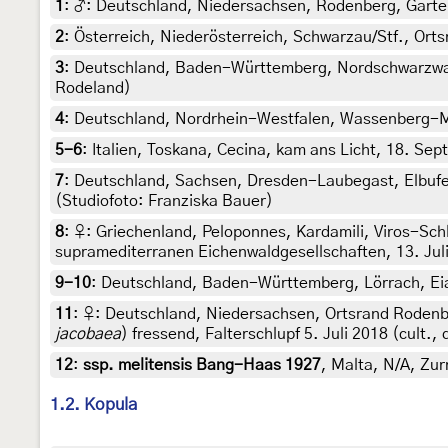
1
:
♂: Deutschland, Niedersachsen, Rodenberg, Garten, 
2
:
Österreich, Niederösterreich, Schwarzau/Stf., Orts
3
:
Deutschland, Baden-Württemberg, Nordschwarzwald,
Rodeland)
4
:
Deutschland, Nordrhein-Westfalen, Wassenberg-Myh
5-6
:
Italien, Toskana, Cecina, kam ans Licht, 18. Sep
7
:
Deutschland, Sachsen, Dresden-Laubegast, Elbufer,
(Studiofoto: Franziska Bauer)
8
:
♀: Griechenland, Peloponnes, Kardamili, Viros-Schl
supramediterranen Eichenwaldgesellschaften, 13. Juli 
9-10
:
Deutschland, Baden-Württemberg, Lörrach, Eiab
11
:
♀: Deutschland, Niedersachsen, Ortsrand Rodenb
jacobaea
) fressend, Falterschlupf 5. Juli 2018 (cult., 
12
:
ssp. melitensis Bang-Haas 1927
, Malta, N/A, Zu
1.2. Kopula