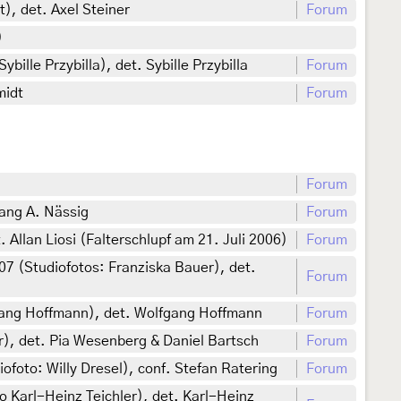
), det. Axel Steiner
Forum
)
lle Przybilla), det. Sybille Przybilla
Forum
midt
Forum
Forum
gang A. Nässig
Forum
t. Allan Liosi (Falterschlupf am 21. Juli 2006)
Forum
7 (Studiofotos: Franziska Bauer), det.
Forum
gang Hoffmann), det. Wolfgang Hoffmann
Forum
), det. Pia Wesenberg & Daniel Bartsch
Forum
oto: Willy Dresel), conf. Stefan Ratering
Forum
to Karl-Heinz Teichler), det. Karl-Heinz