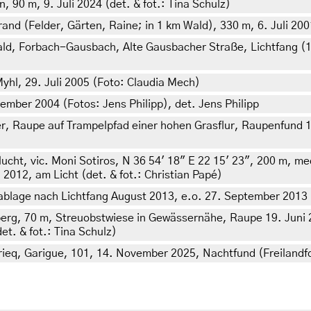
90 m, 9. Juli 2024 (det. & fot.: Tina Schulz)
rand (Felder, Gärten, Raine; in 1 km Wald), 330 m, 6. Juli 20
 Forbach-Gausbach, Alte Gausbacher Straße, Lichtfang (1. F
l, 29. Juli 2005 (Foto: Claudia Mech)
tember 2004 (Fotos: Jens Philipp), det. Jens Philipp
 Raupe auf Trampelpfad einer hohen Grasflur, Raupenfund 14
ucht, vic. Moni Sotiros, N 36 54' 18" E 22 15' 23", 200 m, m
2012, am Licht (det. & fot.: Christian Papé)
lage nach Lichtfang August 2013, e.o. 27. September 2013 (c
erg, 70 m, Streuobstwiese in Gewässernähe, Raupe 19. Juni 
det. & fot.: Tina Schulz)
rrieq, Garigue, 101, 14. November 2025, Nachtfund (Freilandf