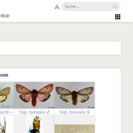
mtbär
nose
Geschlecht nicht bestimmt
Ssp. borealis ♂
Ssp. borealis ♀