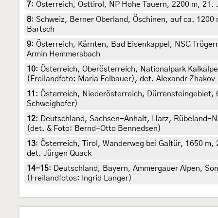
7
:
Österreich, Osttirol, NP Hohe Tauern, 2200 m, 21. 
8
:
Schweiz, Berner Oberland, Öschinen, auf ca. 1200 m,
Bartsch
9
:
Österreich, Kärnten, Bad Eisenkappel, NSG Trögerne
Armin Hemmersbach
10
:
Österreich, Oberösterreich, Nationalpark Kalkalp
(Freilandfoto: Maria Felbauer), det. Alexandr Zhakov
11
:
Österreich, Niederösterreich, Dürrensteingebiet, 
Schweighofer)
12
:
Deutschland, Sachsen-Anhalt, Harz, Rübeland-Neu
(det. & Foto: Bernd-Otto Bennedsen)
13
:
Österreich, Tirol, Wanderweg bei Galtür, 1650 m, 
det. Jürgen Quack
14-15
:
Deutschland, Bayern, Ammergauer Alpen, Sonn
(Freilandfotos: Ingrid Langer)