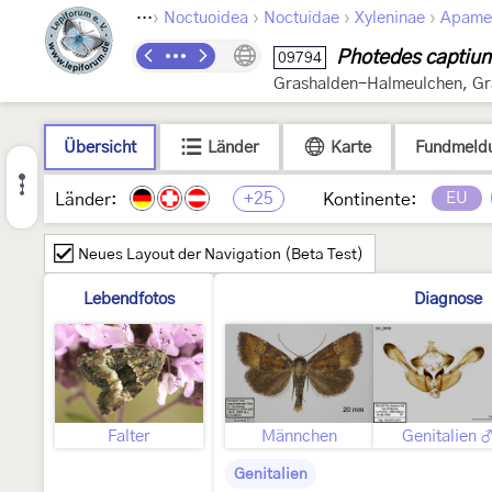
›
›
›
›
Lepidoptera
Noctuoidea
Noctuidae
Xyleninae
Apame
Photedes captiun
09794
Grashalden-Halmeulchen, Gr
Übersicht
Länder
Karte
Fundmeld
+25
EU
Länder:
Kontinente:
Neues Layout der Navigation (Beta Test)
Lebendfotos
Diagnose
Falter
Männchen
Genitalien 
Genitalien