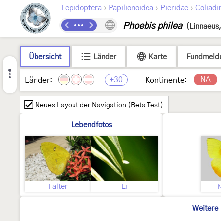
›
›
›
Lepidoptera
Papilionoidea
Pieridae
Coliadi
Phoebis philea
(Linnaeus
Übersicht
Länder
Karte
Fundmeld
+30
NA
Länder:
Kontinente:
Neues Layout der Navigation (Beta Test)
Lebendfotos
Falter
Ei
Weitere 