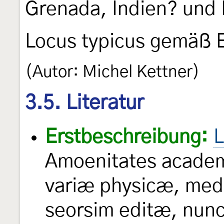
Grenada, Indien? und 
Locus typicus gemäß E
(Autor: Michel Kettner)
3.5. Literatur
Erstbeschreibung:
L
Amoenitates academ
variæ physicæ, med
seorsim editæ, nun