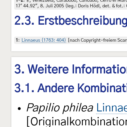
1-2
:
♀, Venezuela, Carabobo, Canoabo, Cerro el Marq
17' 44.92", 8. Juli 2005 (leg.: Doris Hödl, det. & fot.
2.3. Erstbeschreibun
1
:
Linnaeus (1763: 404)
[nach Copyright-freiem Scan 
3. Weitere Informati
3.1. Andere Kombinat
Papilio philea
Linna
[Originalkombinatio