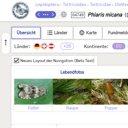
›
›
›
Lepidoptera
Tortricoidea
Tortricidae
Olethr
Phiaris micana
04749
(
Übersicht
Länder
Karte
Fundmeld
+26
EU
Länder:
Kontinente:
Neues Layout der Navigation (Beta Test)
Lebendfotos
Falter
Raupe
Puppe