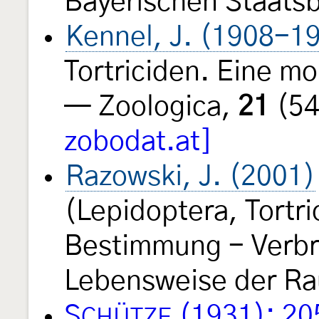
Bayerischen Staats
Kennel, J. (1908-1
Tortriciden. Eine m
— Zoologica,
21
(54
zobodat.at]
Razowski, J. (2001)
(Lepidoptera, Tortri
Bestimmung - Verbre
Lebensweise der Rau
S
(1931): 20
CHÜTZE