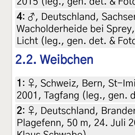
2015 (leg., gen. det. & Fo
4
:
♂, Deutschland, Sachs
Wacholderheide bei Sprey,
Licht (leg., gen. det. & Fo
2.2. Weibchen
1
:
♀, Schweiz, Bern, St-Im
2001, Tagfang (leg., gen. 
2
:
♀, Deutschland, Brande
Plagefenn, 50 m, 24. Juli 
Klaus Schwabe)