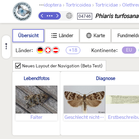
›
›
›
Lepidoptera
Tortricoidea
Tortricidae
Olethre
Phiaris turfosana
04746
Übersicht
Länder
Karte
Fundmeld
+18
EU
Länder:
Kontinente:
Neues Layout der Navigation (Beta Test)
Lebendfotos
Diagnose
Falter
Geschlecht nicht bestimmt
Erstbeschreib