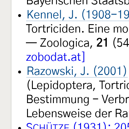
Bayerischen Staats
Kennel, J. (1908-1
Tortriciden. Eine m
— Zoologica,
21
(54
zobodat.at]
Razowski, J. (2001)
(Lepidoptera, Tortri
Bestimmung - Verbre
Lebensweise der Rau
S
(1931): 20
CHÜTZE