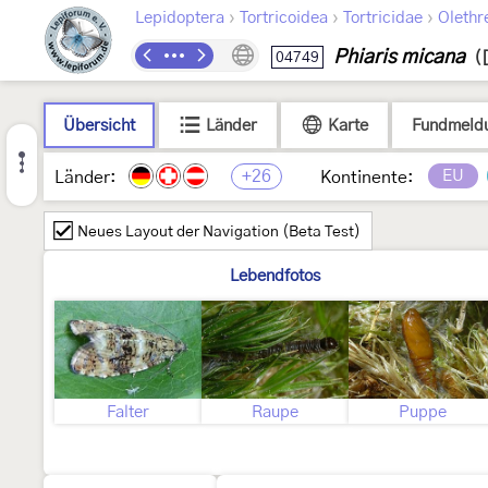
›
›
›
Lepidoptera
Tortricoidea
Tortricidae
Olethr
Phiaris micana
04749
(
Übersicht
Länder
Karte
Fundmeld
+26
EU
Länder:
Kontinente:
Neues Layout der Navigation (Beta Test)
Lebendfotos
Falter
Raupe
Puppe