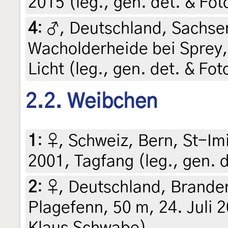
2015 (leg., gen. det. & Fo
4
:
♂, Deutschland, Sachs
Wacholderheide bei Sprey,
Licht (leg., gen. det. & Fo
2.2. Weibchen
1
:
♀, Schweiz, Bern, St-Im
2001, Tagfang (leg., gen. 
2
:
♀, Deutschland, Brande
Plagefenn, 50 m, 24. Juli 
Klaus Schwabe)