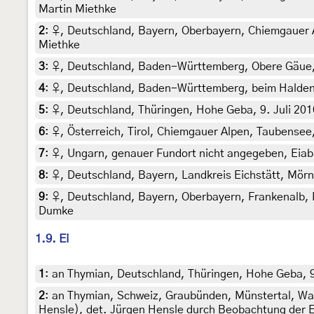
Martin Miethke
2
:
♀, Deutschland, Bayern, Oberbayern, Chiemgauer A
Miethke
3
:
♀, Deutschland, Baden-Württemberg, Obere Gäue, ca
4
:
♀, Deutschland, Baden-Württemberg, beim Haldenho
5
:
♀, Deutschland, Thüringen, Hohe Geba, 9. Juli 2010 
6
:
♀, Österreich, Tirol, Chiemgauer Alpen, Taubensee, 
7
:
♀, Ungarn, genauer Fundort nicht angegeben, Eiab
8
:
♀, Deutschland, Bayern, Landkreis Eichstätt, Mör
9
:
♀, Deutschland, Bayern, Oberbayern, Frankenalb, 
Dumke
1.9. Ei
1
:
an Thymian, Deutschland, Thüringen, Hohe Geba, 9. 
2
:
an Thymian, Schweiz, Graubünden, Münstertal, Wald
Hensle), det. Jürgen Hensle durch Beobachtung der 