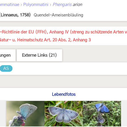
›
›
ommatinae
Polyommatini
Phengaris
arion
(Linnaeus, 1758)
Quendel-Ameisenbläuling
-Richtlinie der EU (FFH), Anhang IV (streng zu schützende Arten 
atur- u. Heimatschutz Art. 20 Abs. 2, Anhang 3
ungen
Externe Links (21)
AS
Lebendfotos