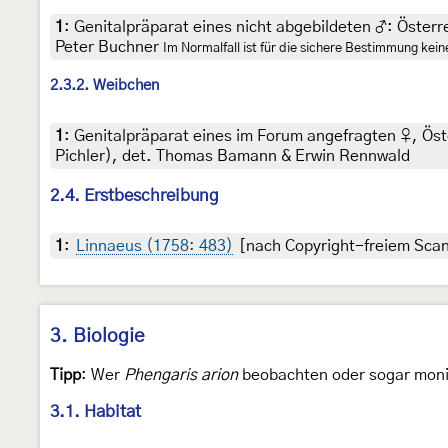
1
:
Genitalpräparat eines nicht abgebildeten ♂: Österr
Peter Buchner
Im Normalfall ist für die sichere Bestimmung kei
2.3.2. Weibchen
1
:
Genitalpräparat eines im Forum angefragten ♀, Ös
Pichler), det. Thomas Bamann & Erwin Rennwald
2.4. Erstbeschreibung
1
:
Linnaeus (1758: 483)
[nach Copyright-freiem Scan 
3. Biologie
Tipp
: Wer
Phengaris arion
beobachten oder sogar monito
3.1. Habitat