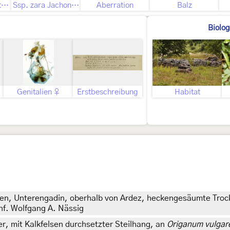
Geschlecht nicht bestimmt
Ssp. zara Jachontov, 1935
Aberration
Balz
Biolog
Genitalien ♀
Erstbeschreibung
Habitat
en, Unterengadin, oberhalb von Ardez, heckengesäumte Trock
nf. Wolfgang A. Nässig
r, mit Kalkfelsen durchsetzter Steilhang, an
Origanum vulgar