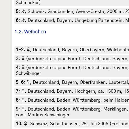
Schmucker)
5
:
♂, Schweiz, Graubünden, Avers-Cresta, 2000 m, 27.
6
:
♂, Deutschland, Bayern, Umgebung Partenstein, Mäh
1.2. Weibchen
1-2
:
♀, Deutschland, Bayern, Oberbayern, Walchental
3
:
♀ (verdunkelte alpine Form), Deutschland, Bayern,
4
:
♀ (verdunkelte alpine Form), Deutschland, Bayern
Schwibinger
5-6
:
♀, Deutschland, Bayern, Oberfranken, Lautertal
7
:
♀, Deutschland, Bayern, Hochgern, ca. 1500 m, 16. 
8
:
♀, Deutschland, Baden-Württemberg, beim Haldenho
9
:
♀, Deutschland, Baden-Württemberg, Merklingen, 69
conf. Markus Schwibinger
10
:
♀, Schweiz, Schaffhausen, 25. Juli 2006 (Freiland