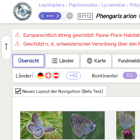
›
›
›
Lepidoptera
Papilionoidea
Lycaenidae
Poly
Phengaris arion
07112
Europarechtlich streng geschützt: Fauna-Flora-Habitat
Geschützt n. d. schweizerischen Verordnung über den N
Übersicht
Länder
Karte
Fundmeld
+42
EU
Länder:
Kontinente:
Neues Layout der Navigation (Beta Test)