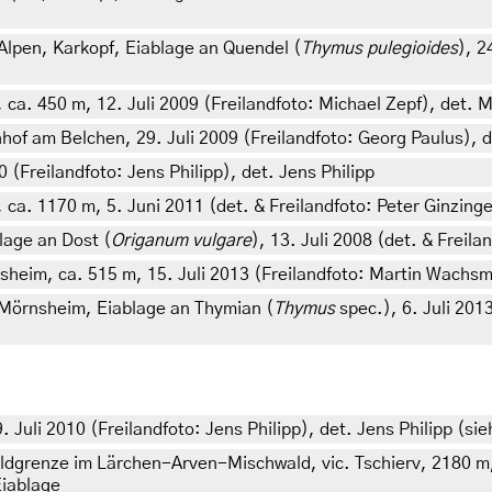
lpen, Karkopf, Eiablage an Quendel (
Thymus pulegioides
), 2
. 450 m, 12. Juli 2009 (Freilandfoto: Michael Zepf), det. M
f am Belchen, 29. Juli 2009 (Freilandfoto: Georg Paulus), d
(Freilandfoto: Jens Philipp), det. Jens Philipp
ca. 1170 m, 5. Juni 2011 (det. & Freilandfoto: Peter Ginzinge
lage an Dost (
Origanum vulgare
), 13. Juli 2008 (det. & Freil
nsheim, ca. 515 m, 15. Juli 2013 (Freilandfoto: Martin Wach
Mörnsheim, Eiablage an Thymian (
Thymus
spec.), 6. Juli 20
Juli 2010 (Freilandfoto: Jens Philipp), det. Jens Philipp (sie
grenze im Lärchen-Arven-Mischwald, vic. Tschierv, 2180 m, 
Eiablage