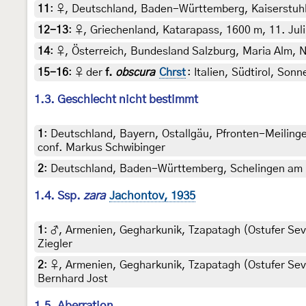
11
:
♀, Deutschland, Baden-Württemberg, Kaiserstuhl, L
12-13
:
♀, Griechenland, Katarapass, 1600 m, 11. Juli 
14
:
♀, Österreich, Bundesland Salzburg, Maria Alm, N
15-16
:
♀ der
f.
obscura
Chrst
: Italien, Südtirol, Son
1.3. Geschlecht nicht bestimmt
1
:
Deutschland, Bayern, Ostallgäu, Pfronten-Meilinge
conf. Markus Schwibinger
2
:
Deutschland, Baden-Württemberg, Schelingen am Ka
1.4. Ssp.
zara
Jachontov, 1935
1
:
♂, Armenien, Gegharkunik, Tzapatagh (Ostufer Sevan
Ziegler
2
:
♀, Armenien, Gegharkunik, Tzapatagh (Ostufer Sevan
Bernhard Jost
1.5. Aberration