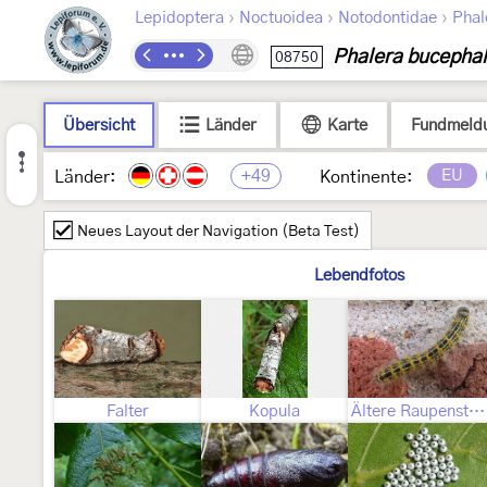
›
›
›
Lepidoptera
Noctuoidea
Notodontidae
Phal
Phalera bucepha
08750
Übersicht
Länder
Karte
Fundmeld
+49
EU
Länder:
Kontinente:
Neues Layout der Navigation (Beta Test)
Lebendfotos
Falter
Kopula
Ältere Raupenstadien