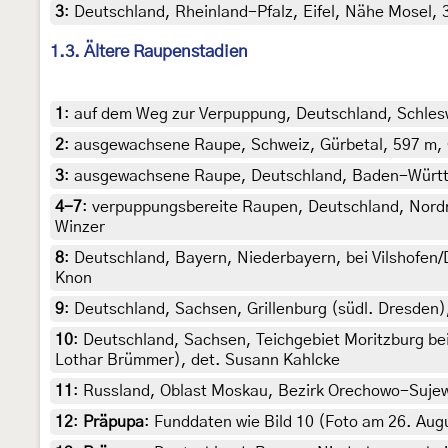
3
:
Deutschland, Rheinland-Pfalz, Eifel, Nähe Mosel,
1.3. Ältere Raupenstadien
1
:
auf dem Weg zur Verpuppung, Deutschland, Schleswi
2
:
ausgewachsene Raupe, Schweiz, Gürbetal, 597 m, G
3
:
ausgewachsene Raupe, Deutschland, Baden-Württ
4-7
:
verpuppungsbereite Raupen, Deutschland, Nordrhe
Winzer
8
:
Deutschland, Bayern, Niederbayern, bei Vilshofen/
Knon
9
:
Deutschland, Sachsen, Grillenburg (südl. Dresden
10
:
Deutschland, Sachsen, Teichgebiet Moritzburg be
Lothar Brümmer), det. Susann Kahlcke
11
:
Russland, Oblast Moskau, Bezirk Orechowo-Sujewo
12
:
Präpupa
: Funddaten wie Bild 10 (Foto am 26. Au