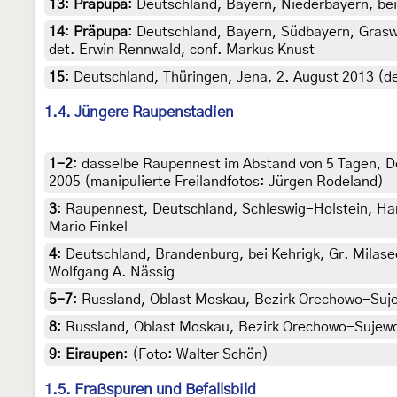
13
:
Präpupa
: Deutschland, Bayern, Niederbayern, bei
14
:
Präpupa
: Deutschland, Bayern, Südbayern, Graswa
det. Erwin Rennwald, conf. Markus Knust
15
:
Deutschland, Thüringen, Jena, 2. August 2013 (de
1.4. Jüngere Raupenstadien
1-2
:
dasselbe Raupennest im Abstand von 5 Tagen, De
2005 (manipulierte Freilandfotos: Jürgen Rodeland)
3
:
Raupennest, Deutschland, Schleswig-Holstein, Hande
Mario Finkel
4
:
Deutschland, Brandenburg, bei Kehrigk, Gr. Milasee
Wolfgang A. Nässig
5-7
:
Russland, Oblast Moskau, Bezirk Orechowo-Sujewo
8
:
Russland, Oblast Moskau, Bezirk Orechowo-Sujewo, 
9
:
Eiraupen
: (Foto: Walter Schön)
1.5. Fraßspuren und Befallsbild