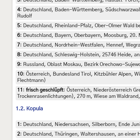
3
:
Deutschland, Baden-Württemberg, Rastatt-Förch, Sc
4
:
Deutschland, Baden-Württemberg, Südschwarzwald, 
Rudolf
5
:
Deutschland, Rheinland-Pfalz, Ober-Olmer Wald bei
6
:
Deutschland, Bayern, Oberbayern, Moosburg, 20. Ma
7
:
Deutschland, Nordrhein-Westfalen, Hennef, Wegrand
8
:
Deutschland, Schleswig-Holstein, 25746 Heide, an 
9
:
Russland, Oblast Moskau, Bezirk Orechowo-Sujewo, 
10
:
Österreich, Bundesland Tirol, Kitzbühler Alpen, 
Flechtmann)
11
:
frisch geschlüpft
: Österreich, Niederösterreich G
Trockenrasenlichtungen), 270 m, Wiese am Waldrand, 
1.2. Kopula
1
:
Deutschland, Niedersachsen, Silberborn, Ende Juni
2
:
Deutschland, Thüringen, Waltershausen, an einer 