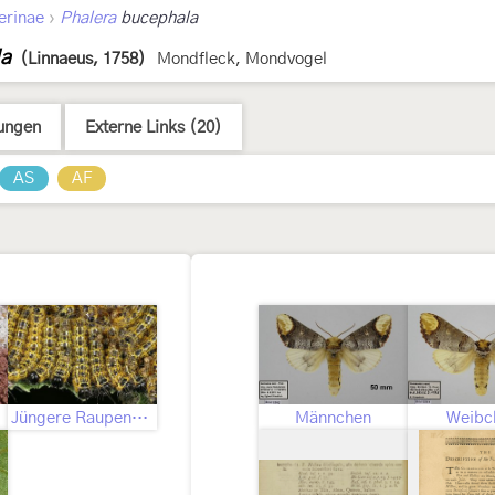
›
erinae
Phalera
bucephala
la
(Linnaeus, 1758)
Mondfleck, Mondvogel
ungen
Externe Links (20)
AS
AF
Jüngere Raupenstadien
Männchen
Weibc