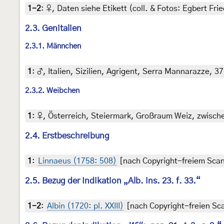
1-2
:
♀, Daten siehe Etikett (coll. & Fotos: Egbert Frie
2.3. Genitalien
2.3.1. Männchen
1
:
♂, Italien, Sizilien, Agrigent, Serra Mannarazze, 3
2.3.2. Weibchen
1
:
♀, Österreich, Steiermark, Großraum Weiz, zwische
2.4. Erstbeschreibung
1
:
Linnaeus (1758: 508)
[nach Copyright-freiem Scan 
2.5. Bezug der Indikation „Alb. ins. 23. f. 33.“
1-2
:
Albin (1720: pl. XXIII)
[nach Copyright-freien Sca