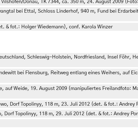
 Vilshofen/Donau, TK 7344, ca. 350 m, 24. August 2009 (Foto
ngtal bei Ettal, Schloss Linderhof, 940 m, Fund bei Erdarbei
t. & fot.: Holger Wiedemann), conf. Karola Winzer
utschland, Schleswig-Holstein, Nordfriesland, Insel Föhr, H
witt bei Flensburg, Reitweg entlang eines Weihers, auf Eiche
, auf Weide, 19. August 2009 (manipuliertes Freilandfoto: Ma
, Dorf Topolinyy, 118 m, 23. Juli 2012 (det. & fot.: Andrey
Dorf Topolinyy, 118 m, 29. Juli 2012 (det. & fot.: Andrey P