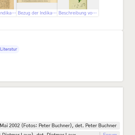
Bezug der Indikation „Alb. ins. 23. f. 33.“
Bezug der Indikation „Wilk. pap. 21. t. 3. a. 8.“
Beschreibung von John Curtis als Pygaera bucephala
Literatur
 Mai 2002 (Fotos: Peter Buchner), det. Peter Buchner