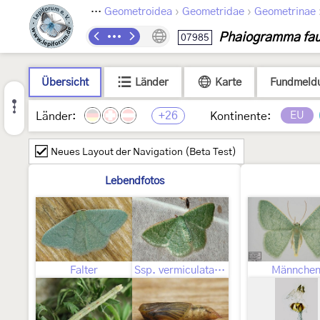
›
›
›
Lepidoptera
Geometroidea
Geometridae
Geometrinae
Phaiogramma fau
07985
Übersicht
Länder
Karte
Fundmeld
+26
EU
Länder:
Kontinente:
Neues Layout der Navigation (Beta Test)
Lebendfotos
Falter
Ssp. vermiculata (Warren, 1897)
Männche