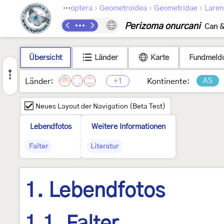
›
›
›
Lepidoptera
Geometroidea
Geometridae
Laren
Perizoma onurcani
Can &
Übersicht
Länder
Karte
Fundmeld
+1
AS
Länder:
Kontinente:
Neues Layout der Navigation (Beta Test)
Lebendfotos
Weitere Informationen
Falter
Literatur
1. Lebendfotos