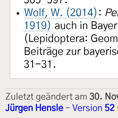
565-597.
Wolf, W. (2014)
:
Pe
1919)
auch in Baye
(Lepidoptera: Geome
Beiträge zur bayeri
31-31.
Zuletzt geändert am
30. No
Jürgen Hensle
-
Version
52