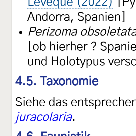
Lévêque (2022)
[Py
Andorra, Spanien]
Perizoma obsoletata 
[ob hierher ? Spanie
und Holotypus versc
4.5. Taxonomie
Siehe das entsprechen
juracolaria
.