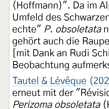
(Hoffmann)". Da im Al
Umfeld des Schwarzen 
echte"
P. obsoletata
n
gehört auch die Raupe
[mit Dank an Rudi Schi
Beobachtung aufmerk
Tautel & Lévêque (20
erneut mit der "Révis
Perizoma obsoletata
(