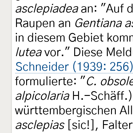
asclepiadea
an: "Auf 
Raupen an
Gentiana a
in diesem Gebiet komm
lutea
vor." Diese Meld
Schneider (1939: 256
formulierte: "
C. obsole
alpicolaria
H.-Schäff.)
württembergischen Al
asclepias
[sic!], Falter