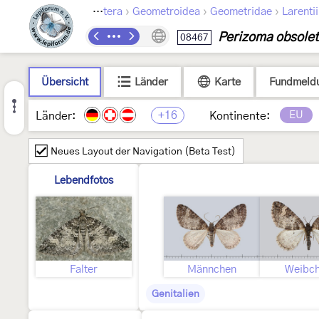
›
›
›
Lepidoptera
Geometroidea
Geometridae
Larenti
Perizoma obsolet
08467
Übersicht
Länder
Karte
Fundmeld
+16
EU
Länder:
Kontinente:
Neues Layout der Navigation (Beta Test)
Lebendfotos
Falter
Männchen
Weibc
Genitalien