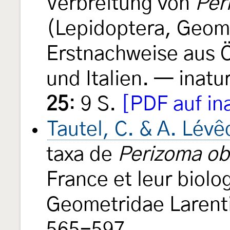
Verbreitung von
Per
(Lepidoptera, Geome
Erstnachweise aus Ö
und Italien. — inatu
25
: 9 S.
[PDF auf in
Tautel, C. & A. Lév
taxa de
Perizoma ob
France et leur biolo
Geometridae Larent