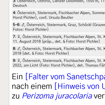
3
:
Österreich, Osttirol, Lienzer Dolomiten, 1550 m, 1
Deutsch
4
:
Österreich, Steiermark, Fischbacher Alpen, Sommer
Horst Pichler), conf. Ursula Beutler
5-6
:
♂, Österreich, Steiermark, Graz, Schöckl (Graze
Fotos: Horst Pichler)
7
:
♀, Österreich, Steiermark, Fischbacher Alpen, St.
11. August 2018 (präp., det. & Foto: Horst Pichler)
8
:
♂, Österreich, Steiermark, Fischbacher Alpen, St.
2018 (det. & Foto: Horst Pichler)
9
:
♀, Österreich, Steiermark, Fischbacher Alpen, St
2022, am Licht (Foto: Horst Pichler), det. Thomas Fä
Ein
[Falter vom Sanetschp
nach einem
[Hinweis von U
zu
Perizoma juracolaria
ver