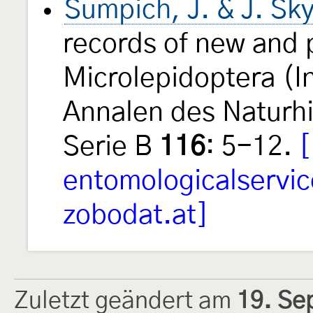
Šumpich, J. & J. Sk
records of new and 
Microlepidoptera (I
Annalen des Naturh
Serie B
116
: 5-12.
[
entomologicalservi
zobodat.at]
Zuletzt geändert am
19. Se