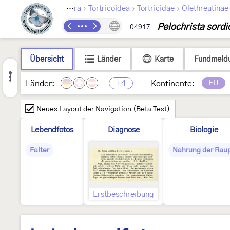
›
›
›
Lepidoptera
Tortricoidea
Tortricidae
Olethreutinae
Pelochrista sord
04917
Übersicht
Länder
Karte
Fundmeld
+4
EU
Länder:
Kontinente:
Neues Layout der Navigation (Beta Test)
Lebendfotos
Diagnose
Biologie
Falter
Nahrung der Rau
Erstbeschreibung