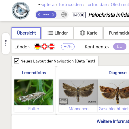
›
›
›
Lepidoptera
Tortricoidea
Tortricidae
Olethreut
Pelochrista infid
04900
Übersicht
Länder
Karte
Fundmeld
+25
EU
Länder:
Kontinente:
Neues Layout der Navigation (Beta Test)
Lebendfotos
Diagnose
Falter
Männchen
Weitere Informa