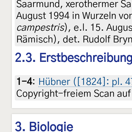
Saarmund, xerothermer Sa
August 1994 in Wurzeln von
campestris
), e.l. 15. Augu
Rämisch), det. Rudolf Bry
2.3. Erstbeschreibun
1-4
:
Hübner ([1824]: pl. 4
Copyright-freiem Scan auf
3. Biologie