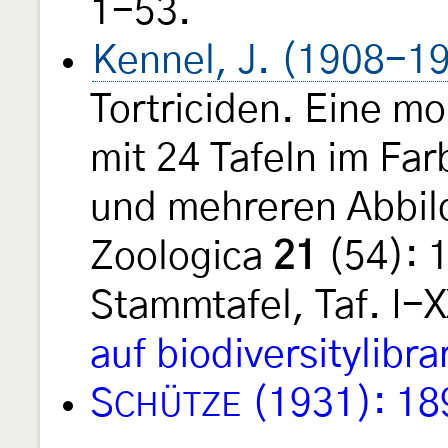
1-53.
Kennel, J. (1908-1
Tortriciden. Eine m
mit 24 Tafeln im Fa
und mehreren Abbil
Zoologica
21
(54): 
Stammtafel, Taf. I-X
auf biodiversitylibra
S
(1931): 18
CHÜTZE