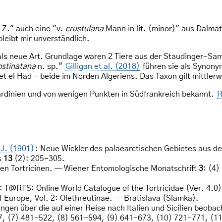
Z." auch eine "v.
crustulana
Mann in lit. (minor)" aus Dalma
leibt mir unverständlich.
ls neue Art. Grundlage waren 2 Tiere aus der Staudinger-Sa
bstinatana
n. sp."
Gilligan et al. (2018)
führen sie als Synon
t el Had - beide im Norden Algeriens. Das Taxon gilt mittle
 Sardinien und von wenigen Punkten in Südfrankreich bekannt.
R
 J. (1901)
: Neue Wickler des palaearctischen Gebietes aus 
s
13
(2): 205-305.
chen Tortricinen. — Wiener Entomologische Monatschrift
3
: (4
: T@RTS: Online World Catalogue of the Tortricidae (Ver. 4.0)
of Europe, Vol. 2: Olethreutinae. — Bratislava (Slamka).
gen über die auf einer Reise nach Italien und Sicilien beoba
, (7) 481-522, (8) 561-594, (9) 641-673, (10) 721-771, (1