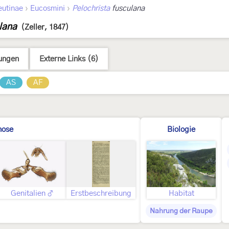
›
›
eutinae
Eucosmini
Pelochrista
fusculana
lana
(Zeller, 1847)
ungen
Externe Links (6)
AS
AF
nose
Biologie
Genitalien ♂
Erstbeschreibung
Habitat
Nahrung der Raupe