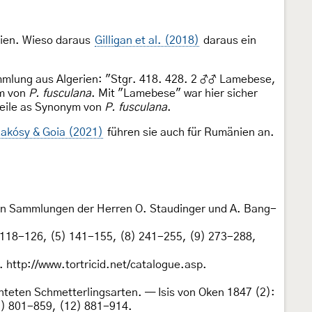
tien. Wieso daraus
Gilligan et al. (2018)
daraus ein
mmlung aus Algerien: "Stgr. 418. 428. 2 ♂♂ Lamebese,
ym von
P. fusculana
. Mit "Lamebese" war hier sicher
rweile as Synonym von
P. fusculana
.
akósy & Goia (2021)
führen sie auch für Rumänien an.
den Sammlungen der Herren O. Staudinger und A. Bang-
) 118-126, (5) 141-155, (8) 241-255, (9) 273-288,
. http://www.tortricid.net/catalogue.asp.
chteten Schmetterlingsarten. — Isis von Oken 1847 (2):
1) 801-859, (12) 881-914.