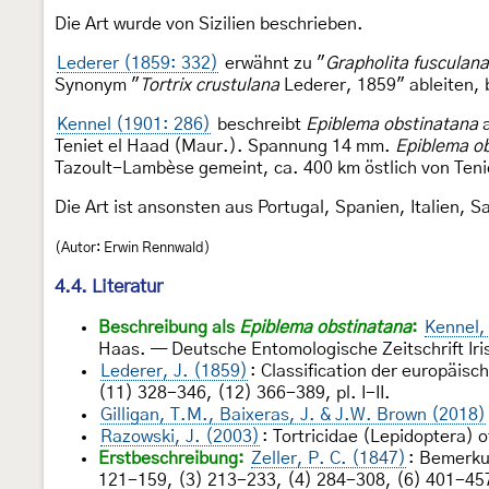
Die Art wurde von Sizilien beschrieben.
Lederer (1859: 332)
erwähnt zu "
Grapholita fusculana
Synonym "
Tortrix crustulana
Lederer, 1859" ableiten, b
Kennel (1901: 286)
beschreibt
Epiblema obstinatana
a
Teniet el Haad (Maur.). Spannung 14 mm.
Epiblema o
Tazoult-Lambèse gemeint, ca. 400 km östlich von Tenie
Die Art ist ansonsten aus Portugal, Spanien, Italien,
(Autor: Erwin Rennwald)
4.4. Literatur
Beschreibung als
Epiblema obstinatana
:
Kennel,
Haas. — Deutsche Entomologische Zeitschrift Iri
Lederer, J. (1859)
: Classification der europäis
(11) 328-346, (12) 366-389, pl. I-II.
Gilligan, T.M., Baixeras, J. & J.W. Brown (2018)
Razowski, J. (2003)
: Tortricidae (Lepidoptera) 
Erstbeschreibung:
Zeller, P. C. (1847)
: Bemerkun
121-159, (3) 213-233, (4) 284-308, (6) 401-457