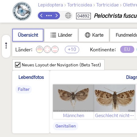
›
›
›
Lepidoptera
Tortricoidea
Tortricidae
Olethr
Pelochrista fuscu
04892
Übersicht
Länder
Karte
Fundmeld
+10
EU
Länder:
Kontinente:
Neues Layout der Navigation (Beta Test)
Lebendfotos
Diag
Falter
Männchen
Geschlecht nicht bestimmt
Genitalien