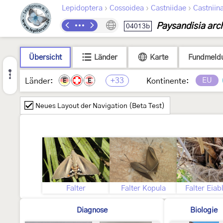
›
›
›
Lepidoptera
Cossoidea
Castniidae
Castniin
Paysandisia arc
04013b
Übersicht
Länder
Karte
Fundmeld
+33
EU
Länder:
Kontinente:
E
E
Neues Layout der Navigation (Beta Test)
Falter
Falter Kopula
Falter Eiab
Diagnose
Biologie