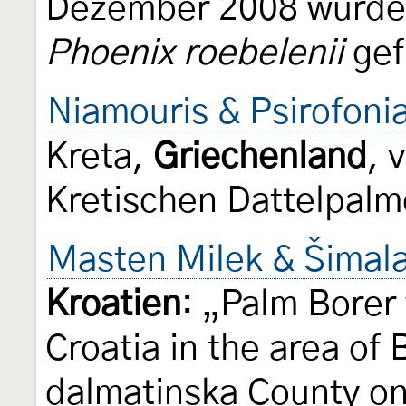
Dezember 2008 wurden
Phoenix roebelenii
gef
Niamouris & Psirofoni
Kreta,
Griechenland
, 
Kretischen Dattelpalm
Masten Milek & Šimal
Kroatien
: „Palm Borer 
Croatia in the area of 
dalmatinska County o