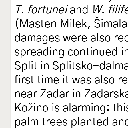
T. fortunei
and
W. filif
(Masten Milek, Šimala,
damages were also rec
spreading continued in
Split in Splitsko-dalm
first time it was also 
near Zadar in Zadarska
Kožino is alarming: th
palm trees planted an