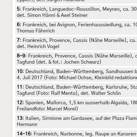
5
:
Frankreich, Languedoc-Roussillon, Meynes, ca. 30 m
det. Simon Hänni & Axel Steiner
6
:
Frankreich, bei Avignon, Ferienhaussiedlung, ca. 10
Thomas Fähnrich
7
:
Frankreich, Provence, Cassis (Nähe Marseille), ca.
det. Heinrich Vogel
8-9
:
Frankreich, Provence, Cassis (Nähe Marseille), 
Tagfund (det. & fot.: Jochen Schwarz)
10
:
Deutschland, Baden-Württemberg, Sandhausen be
4. Juli 2017 (Foto: Michael Ochse, Kleinbild redaktione
11
:
Deutschland, Baden-Württemberg, Karlsruhe, Sta
Tagfund (Foto: Ralf Menta), det. Walter Schön
12
:
Spanien, Mallorca, 1,5 km ausserhalb Algaida, 18
Freilandfoto: Marcel Morel)
13
:
Italien, Sirmione am Gardasee, auf der Plaza Flami
Hermann
14-16
:
Frankreich, Narbonne, leg. Raupe an Kanaren