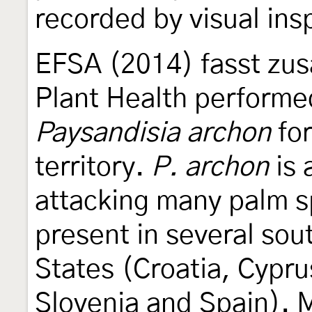
recorded by visual ins
EFSA (2014) fasst zu
Plant Health performed
Paysandisia archon
for
territory.
P. archon
is 
attacking many palm sp
present in several s
States (Croatia, Cypru
Slovenia and Spain). 