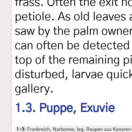
frass. Often the exit ho
petiole. As old leaves
saw by the palm owner
can often be detected 
top of the remaining p
disturbed, larvae quick
gallery.
1.3. Puppe, Exuvie
1-3
:
Frankreich, Narbonne, leg. Raupen aus Kanaren