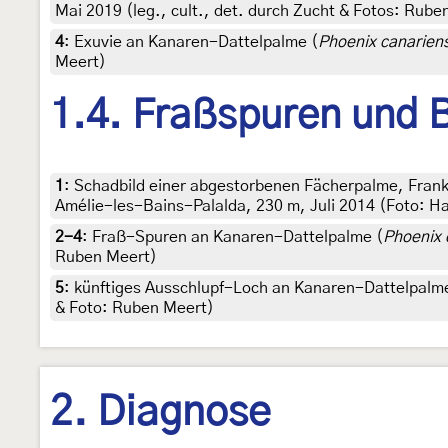
Mai 2019 (leg., cult., det. durch Zucht & Fotos: Rube
4
:
Exuvie an Kanaren-Dattelpalme (
Phoenix canariens
Meert)
1.4. Fraßspuren und B
1
:
Schadbild einer abgestorbenen Fächerpalme, Frank
Amélie-les-Bains-Palalda, 230 m, Juli 2014 (Foto: H
2-4
:
Fraß-Spuren an Kanaren-Dattelpalme (
Phoenix 
Ruben Meert)
5
:
künftiges Ausschlupf-Loch an Kanaren-Dattelpalm
& Foto: Ruben Meert)
2. Diagnose