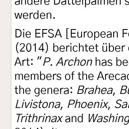
andere Dattelpalmen s
werden.
Die EFSA [European Fo
(2014) berichtet übe
Art: "
P. Archon
has be
members of the Arecace
the genera:
Brahea
,
B
Livistona
,
Phoenix
,
Sa
Trithrinax
and
Washing