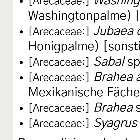
Washingt
[Arecaceae:]
Washingtonpalme) [
Jubaea c
[Arecaceae:]
Honigpalme) [sonst
Sabal
sp
[Arecaceae:]
Brahea 
[Arecaceae:]
Mexikanische Fäche
Brahea
s
[Arecaceae:]
Syagrus
[Arecaceae:]