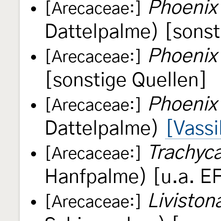
Phoenix 
[Arecaceae:]
Dattelpalme) [sonst
Phoenix 
[Arecaceae:]
[sonstige Quellen]
Phoenix 
[Arecaceae:]
Dattelpalme)
[Vassi
Trachyca
[Arecaceae:]
Hanfpalme) [u.a. E
Liviston
[Arecaceae:]