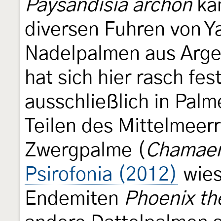
Paysandisia archon
kam
diversen Fuhren von 
Nadelpalmen aus Arge
hat sich hier rasch fe
ausschließlich in Palm
Teilen des Mittelmee
Zwergpalme (
Chamaer
Psirofonia (2012)
wies
Endemiten
Phoenix th