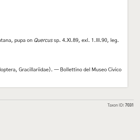
ntana, pupa on
Quercus
sp. 4.XI.89, exl. 1.III.90, leg.
optera, Gracillariidae). — Bollettino del Museo Civico
Taxon ID:
7031