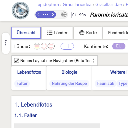
›
›
›
Lepidoptera
Gracillarioidea
Gracillariidae
P
Parornix loricat
01190a
Übersicht
Länder
Karte
Fundmeld
+1
EU
Länder:
Kontinente:
Neues Layout der Navigation (Beta Test)
Lebendfotos
Biologie
Weitere 
Falter
Nahrung der Raupe
Faunistik
Type
1. Lebendfotos
1.1. Falter