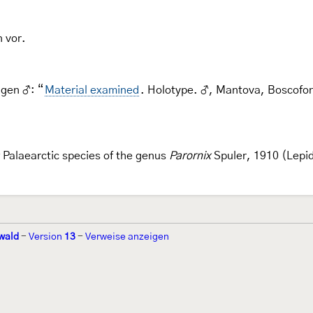
n vor.
igen ♂: “
Material examined
. Holotype. ♂, Mantova, Boscofo
Palaearctic species of the genus
Parornix
Spuler, 1910 (Lepid
wald
-
Version
13
-
Verweise anzeigen