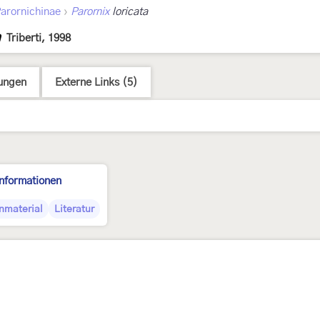
›
arornichinae
Parornix
loricata
a
Triberti, 1998
ungen
Externe Links (5)
Informationen
nmaterial
Literatur