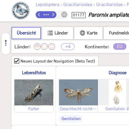
›
›
›
Lepidoptera
Gracillarioidea
Gracillariidae
P
Parornix ampliate
01177
Übersicht
Länder
Karte
Fundmeld
+4
EU
Länder:
Kontinente:
Neues Layout der Navigation (Beta Test)
Lebendfotos
Diagnose
Falter
Geschlecht nicht bestimmt
Genitalien 
Genitalien