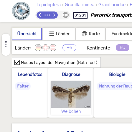
›
›
›
Lepidoptera
Gracillarioidea
Gracillariidae
P
Parornix traugott
01201
Übersicht
Länder
Karte
Fundmeld
+6
EU
Länder:
Kontinente:
Neues Layout der Navigation (Beta Test)
Lebendfotos
Diagnose
Biologie
Falter
Nahrung der Rau
Weibchen