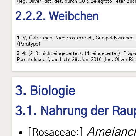
(leg. Oliver Rist, det. durch GU & Belegfoto Peter Buc
2.2.2. Weibchen
1
:
♀, Österreich, Niederösterreich, Gumpoldskirchen, l
(Paratype)
2-4
: (2-3:
nicht eingebettet
), (4:
eingebettet
),
Präpa
Perchtoldsdorf, am Licht 28. Juni 2016 (leg. Oliver Ri
3. Biologie
3.1. Nahrung der Rau
Amelanch
[Rosaceae:]