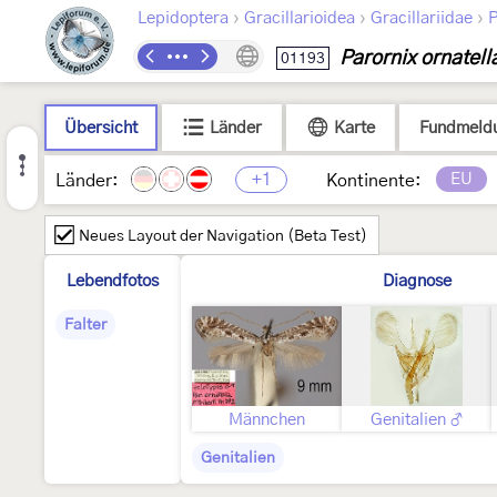
›
›
›
Lepidoptera
Gracillarioidea
Gracillariidae
P
Parornix ornatell
01193
Übersicht
Länder
Karte
Fundmeld
+1
EU
Länder:
Kontinente:
Neues Layout der Navigation (Beta Test)
Lebendfotos
Diagnose
Falter
Männchen
Genitalien ♂
Genitalien