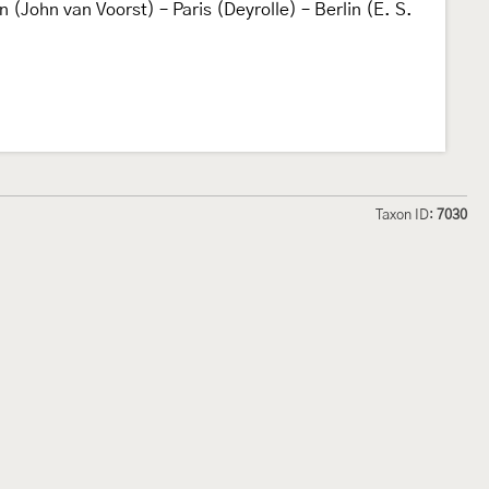
on (John van Voorst) – Paris (Deyrolle) – Berlin (E. S.
Taxon ID:
7030
hmetterlinge und
Lepiforum e.V.
odeland
Impressum