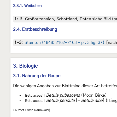
2.3.1. Weibchen
1
:
♀, Großbritannien, Schottland, Daten siehe Bild (pra
2.4. Erstbeschreibung
1-3
:
Stainton (1848: 2162-2163 + pl. 3 fig. 37)
[nach 
3. Biologie
3.1. Nahrung der Raupe
Die wenigen Angaben zur Blattmine dieser Art betreffe
Betula pubescens
(Moor-Birke)
[Betulaceae:]
Betula pendula
[=
Betula alba
] (Hän
[Betulaceae:]
(Autor: Erwin Rennwald)