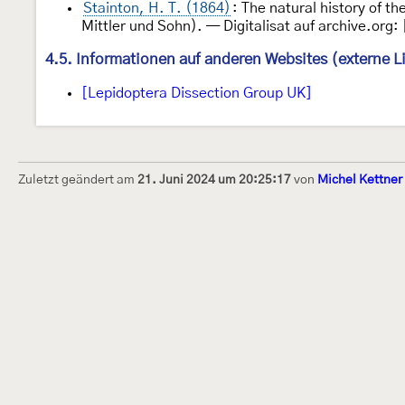
Stainton, H. T. (1864)
: The natural history of th
Mittler und Sohn). — Digitalisat auf archive.org:
4.5. Informationen auf anderen Websites (externe L
[Lepidoptera Dissection Group UK]
Zuletzt geändert am
21. Juni 2024 um 20:25:17
von
Michel Kettner
Dieses Internetportal wurde am 16. Septembe
Raupen bestimmen" gegründet und am 23. De
(technische Betreuung) übernommen. Seit 20