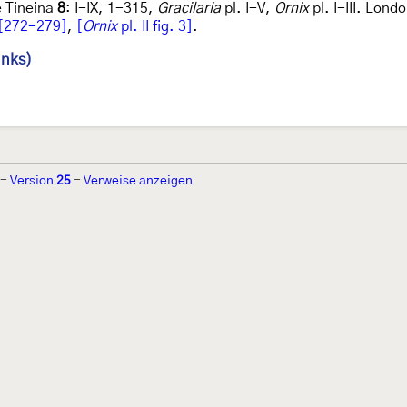
e Tineina
8
: I-IX, 1-315,
Gracilaria
pl. I-V,
Ornix
pl. I-III. Lond
[272-279]
,
[
Ornix
pl. II fig. 3]
.
inks)
-
Version
25
-
Verweise anzeigen
r 2002 von
Walter Schön
(
www.schmetterling-raupe.de
) als "Forum Sc
zember 2004 von
Erwin Rennwald
(fachliche Supervision) und
Jürgen R
06 wird es vom gemeinnützigen
Lepiforum e.V.
getragen.