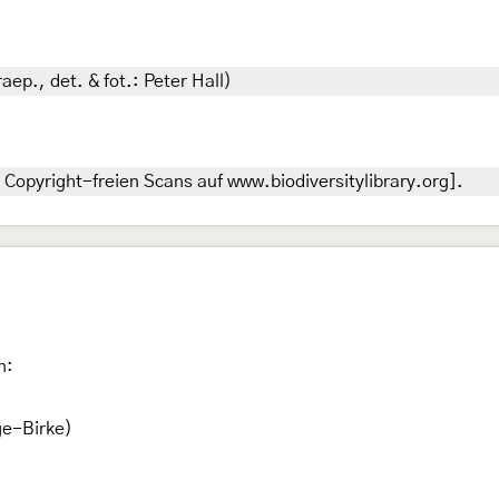
ep., det. & fot.: Peter Hall)
Copyright-freien Scans auf www.biodiversitylibrary.org].
n:
ge-Birke)