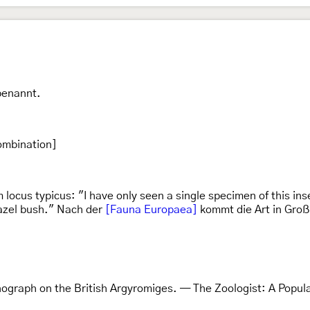
benannt.
ombination]
 locus typicus: "I have only seen a single specimen of this in
hazel bush." Nach der
[Fauna Europaea]
kommt die Art in Groß
ograph on the British Argyromiges. — The Zoologist: A Popula