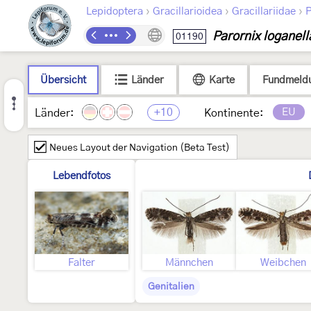
›
›
›
Lepidoptera
Gracillarioidea
Gracillariidae
P
Parornix loganell
01190
Übersicht
Länder
Karte
Fundmeld
+10
EU
Länder:
Kontinente:
Neues Layout der Navigation (Beta Test)
Lebendfotos
Falter
Männchen
Weibchen
Genitalien