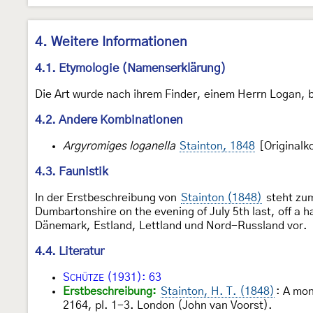
4. Weitere Informationen
4.1. Etymologie (Namenserklärung)
Die Art wurde nach ihrem Finder, einem Herrn Logan, 
4.2. Andere Kombinationen
Argyromiges loganella
Stainton, 1848
[Originalk
4.3. Faunistik
In der Erstbeschreibung von
Stainton (1848)
steht zum
Dumbartonshire on the evening of July 5th last, off a 
Dänemark, Estland, Lettland und Nord-Russland vor.
4.4. Literatur
S
(1931): 63
CHÜTZE
Erstbeschreibung:
Stainton, H. T. (1848)
: A mon
2164, pl. 1-3. London (John van Voorst).