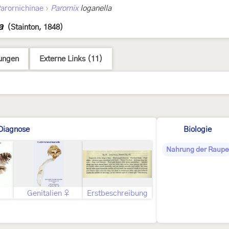
›
arornichinae
Parornix
loganella
a
(Stainton, 1848)
ungen
Externe Links (11)
Diagnose
Biologie
Nahrung der Raupe
Genitalien ♀
Erstbeschreibung