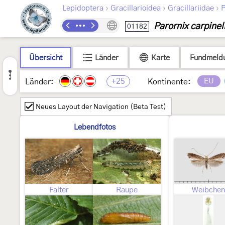
›
›
›
Lepidoptera
Gracillarioidea
Gracillariidae
P
Parornix carpinel
01182
Übersicht
Länder
Karte
Fundmeld
+25
EU
Länder:
Kontinente:
Neues Layout der Navigation (Beta Test)
Lebendfotos
Falter
Raupe
Weibchen