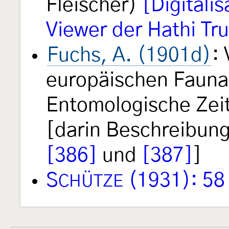
Fleischer)
[Digitali
Viewer der Hathi Tru
Fuchs, A. (1901d)
:
europäischen Fauna.
Entomologische Ze
[darin Beschreibung
[386]
und
[387]
]
S
(1931): 58
CHÜTZE