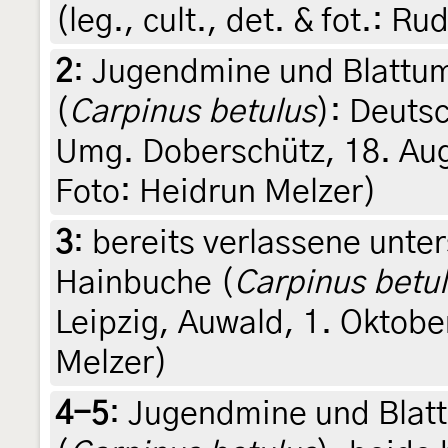
(leg., cult., det. & fot.: Ru
2
:
Jugendmine und Blattu
(
Carpinus betulus
): Deuts
Umg. Doberschütz, 18. Augu
Foto: Heidrun Melzer)
3
:
bereits verlassene unte
Hainbuche (
Carpinus betu
Leipzig, Auwald, 1. Oktobe
Melzer)
4-5
:
Jugendmine und Blat