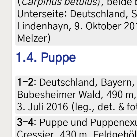
(
Carpinus betulus
), beide
Unterseite: Deutschland, 
Lindenhayn, 9. Oktober 20
Melzer)
1.4. Puppe
1-2
:
Deutschland, Bayern, 
Bubesheimer Wald, 490 m,
3. Juli 2016 (leg., det. & f
3-4
:
Puppe und Puppenexuv
Cressier, 430 m, Feldgehö