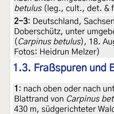
betulus
(leg., cult., det. &
2-3
:
Deutschland, Sachse
Doberschütz, unter umgeb
(
Carpinus betulus
), 18. Au
Fotos: Heidrun Melzer)
1.3. Fraßspuren und B
1
:
nach oben oder nach un
Blattrand von
Carpinus bet
430 m, südgerichteter Wal