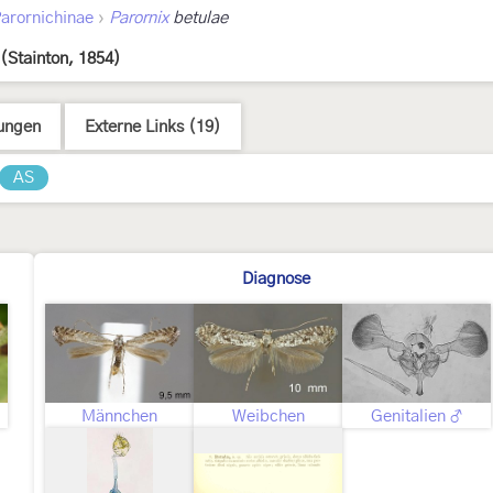
›
arornichinae
Parornix
betulae
(Stainton, 1854)
ungen
Externe Links (19)
AS
Diagnose
Männchen
Weibchen
Genitalien ♂