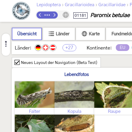
›
›
›
Lepidoptera
Gracillarioidea
Gracillariidae
P
Parornix betulae
01181
Übersicht
Länder
Karte
Fundmeld
+27
EU
Länder:
Kontinente:
Neues Layout der Navigation (Beta Test)
Lebendfotos
Falter
Kopula
Raupe