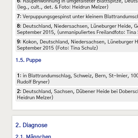
6
:
Raupenwohnung in umgefalteter Blattspitze, Deuts
(leg., cult., det. & Foto: Heidrun Melzer)
7
:
Verpuppungsgespinst unter kleinem Blattrandumsch
8
:
Deutschland, Niedersachsen, Lüneburger Heide, Gem
September 2015, (unmanipuliertes Freilandfoto: Tina
9
:
Kokon, Deutschland, Niedersachsen, Lüneburger Hei
September 2015 (Foto: Tina Schulz)
1.5. Puppe
1
:
in Blattrandumschlag, Schweiz, Bern, St-Imier, 
Rudolf Bryner)
2
:
Deutschland, Sachsen, Dübener Heide bei Dobersch
Heidrun Melzer)
2. Diagnose
2.1. Männchen