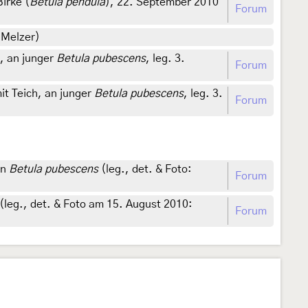
irke (
Betula pendula
), 22. September 2010
Forum
 Melzer)
, an junger
Betula pubescens
, leg. 3.
Forum
t Teich, an junger
Betula pubescens
, leg. 3.
Forum
on
Betula pubescens
(leg., det. & Foto:
Forum
(leg., det. & Foto am 15. August 2010:
Forum