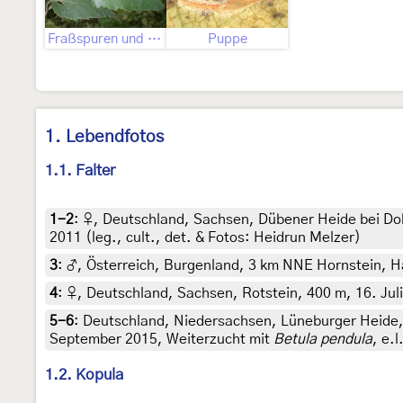
Fraßspuren und Befallsbild
Puppe
1. Lebendfotos
1.1. Falter
1-2
:
♀, Deutschland, Sachsen, Dübener Heide bei Dob
2011 (leg., cult., det. & Fotos: Heidrun Melzer)
3
:
♂, Österreich, Burgenland, 3 km NNE Hornstein, Ha
4
:
♀, Deutschland, Sachsen, Rotstein, 400 m, 16. Juli
5-6
:
Deutschland, Niedersachsen, Lüneburger Heide, 
September 2015, Weiterzucht mit
Betula pendula
, e.l
1.2. Kopula