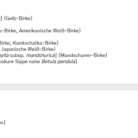
a
] (Gelb-Birke)
u-Birke, Amerikanische Weiß-Birke)
Birke, Kamtschatka-Birke)
, Japanische Weiß-Birke)
ylla
subsp.
mandshurica
] (Mandschuren-Birke)
bskure Sippe nahe
Betula pendula
]
on]