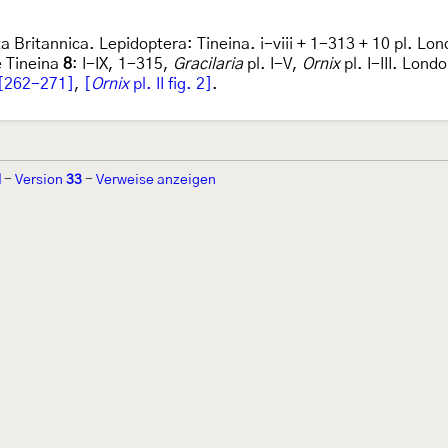
ta Britannica. Lepidoptera: Tineina. i-viii + 1-313 + 10 pl. Lo
e Tineina
8
: I-IX, 1-315,
Gracilaria
pl. I-V,
Ornix
pl. I-III. Lond
[262-271]
,
[
Ornix
pl. II fig. 2]
.
d
-
Version
33
-
Verweise anzeigen
r 2002 von
Walter Schön
(
www.schmetterling-raupe.de
) als "Forum Sc
zember 2004 von
Erwin Rennwald
(fachliche Supervision) und
Jürgen R
06 wird es vom gemeinnützigen
Lepiforum e.V.
getragen.