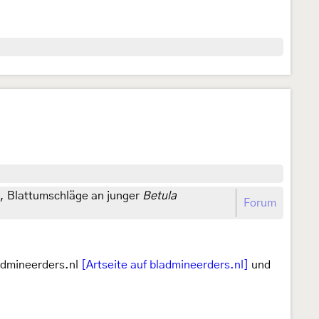
h, Blattumschläge an junger
Betula
Forum
admineerders.nl
[Artseite auf bladmineerders.nl]
und