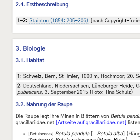
2.4. Erstbeschreibung
1-2
:
Stainton (1854: 205-206)
[nach Copyright-freie
3. Biologie
3.1. Habitat
1
:
Schweiz, Bern, St-Imier, 1000 m, Hochmoor; 20. S
2
:
Deutschland, Niedersachsen, Lüneburger Heide, Gem
pubescens
, 3. September 2015 (Foto: Tina Schulz)
3.2. Nahrung der Raupe
Die Raupe legt ihre Minen in Blättern von
Betula pendu
gracillariidae.net
[Artseite auf gracillariidae.net]
listen
Betula pendula
[=
Betula alba
] (Hän
[Betulaceae:]
Betula pubescens
(Moor-Birke)