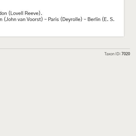
ndon (Lovell Reeve).
on (John van Voorst) – Paris (Deyrolle) – Berlin (E. S.
Taxon ID:
7020
hmetterlinge und
Lepiforum e.V.
odeland
Impressum
Datenschutzerklärung