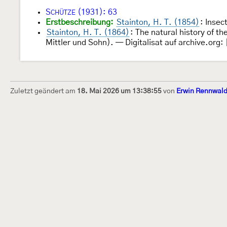
S
(1931): 63
CHÜTZE
Erstbeschreibung:
Stainton, H. T. (1854)
: Insec
Stainton, H. T. (1864)
: The natural history of th
Mittler und Sohn). — Digitalisat auf archive.org:
Zuletzt geändert am
18. Mai 2026 um 13:38:55
von
Erwin Rennwal
Dieses Internetportal wurde am 16. Septembe
Raupen bestimmen" gegründet und am 23. De
(technische Betreuung) übernommen. Seit 20