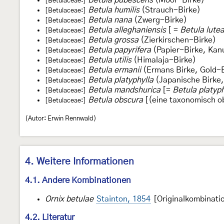
[Betulaceae:]
Betula humilis
(Strauch-Birke)
[Betulaceae:]
Betula nana
(Zwerg-Birke)
[Betulaceae:]
Betula alleghaniensis
[ =
Betula lute
[Betulaceae:]
Betula grossa
(Zierkirschen-Birke)
[Betulaceae:]
Betula papyrifera
(Papier-Birke, Kan
[Betulaceae:]
Betula utilis
(Himalaja-Birke)
[Betulaceae:]
Betula ermanii
(Ermans Birke, Gold-
[Betulaceae:]
Betula platyphylla
(Japanische Birke
[Betulaceae:]
Betula mandshurica
[=
Betula platyph
[Betulaceae:]
Betula obscura
[(eine taxonomisch o
[Betulaceae:]
(Autor: Erwin Rennwald)
4. Weitere Informationen
4.1. Andere Kombinationen
Ornix betulae
Stainton, 1854
[Originalkombinati
4.2. Literatur