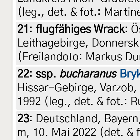
(leg., det. & fot.: Marti
21
:
flugfähiges Wrack
: Ö
Leithagebirge, Donnersk
(Freilandoto: Markus D
22
:
ssp.
bucharanus
Bry
Hissar-Gebirge, Varzob, 
1992 (leg., det. & fot.: 
23
:
Deutschland, Bayern
m, 10. Mai 2022 (det. & 