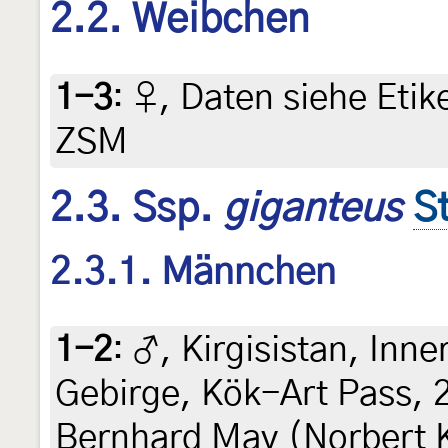
2.2. Weibchen
1-3
:
♀, Daten siehe Etike
ZSM
2.3. Ssp.
giganteus
S
2.3.1. Männchen
1-2
:
♂, Kirgisistan, Inn
Gebirge, Kök-Art Pass, 29
Bernhard May (Norbert Ke