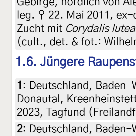
Gebirge, nördlich von Al
leg. ♀ 22. Mai 2011, ex
Zucht mit
Corydalis lutea
(cult., det. & fot.: Wilhe
1.6. Jüngere Raupens
1
:
Deutschland, Baden-
Donautal, Kreenheinstett
2023, Tagfund (Freilan
2
:
Deutschland, Baden-