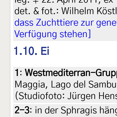
det. & fot.: Wilhelm Köst
dass Zuchttiere zur gen
Verfügung stehen]
1.10. Ei
1
:
Westmediterran-Grup
Maggia, Lago del Sambuc
(Studiofoto: Jürgen Hens
2-3
:
in der Sphragis hän