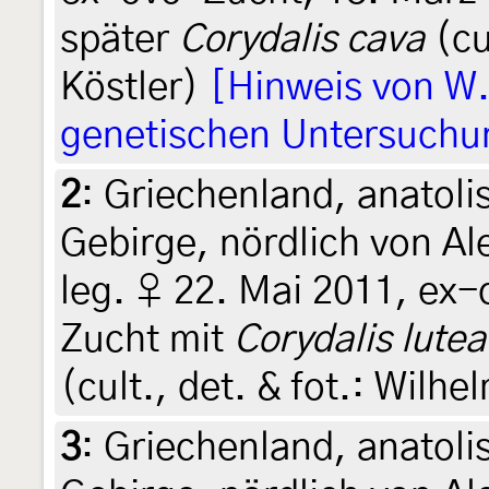
später
Corydalis cava
(cu
Köstler)
[Hinweis von W. 
genetischen Untersuchu
2
:
Griechenland, anatoli
Gebirge, nördlich von Al
leg. ♀ 22. Mai 2011, ex
Zucht mit
Corydalis lutea
(cult., det. & fot.: Wilhe
3
:
Griechenland, anatoli