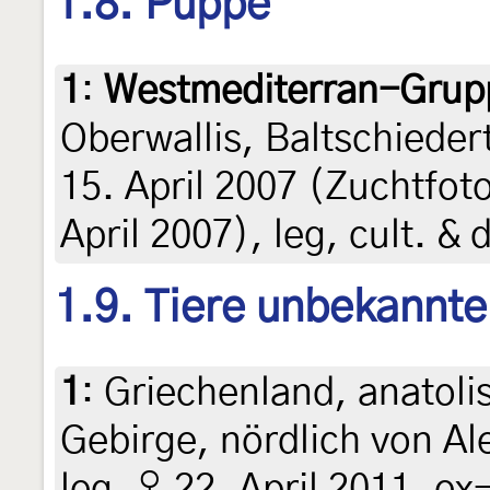
1.8. Puppe
1
:
Westmediterran-Grup
Oberwallis, Baltschiede
15. April 2007 (Zuchtfot
April 2007), leg, cult. & 
1.9. Tiere unbekannt
1
:
Griechenland, anatoli
Gebirge, nördlich von Al
leg. ♀ 22. April 2011, ex