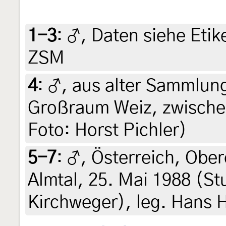
1-3
:
♂, Daten siehe Etike
ZSM
4
:
♂, aus alter Sammlung
Großraum Weiz, zwische
Foto: Horst Pichler)
5-7
:
♂, Österreich, Ober
Almtal, 25. Mai 1988 (St
Kirchweger), leg. Hans 