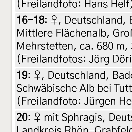
(Freilandfoto: Hans Helf
16-18
:
♀, Deutschland,
Mittlere Flächenalb, Gr
Mehrstetten, ca. 680 m,
(Freilandfotos: Jörg Dör
19
:
♀, Deutschland, Ba
Schwäbische Alb bei Tutt
(Freilandfoto: Jürgen He
20
:
♀ mit Sphragis, Deut
Landkreis Rhön-Grabfeld