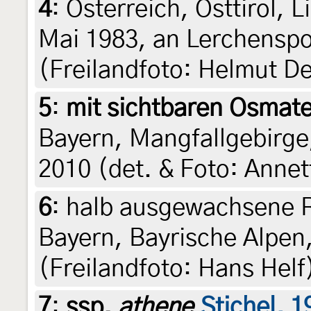
4
:
Österreich, Osttirol,
Mai 1983, an Lerchenspo
(Freilandfoto: Helmut D
5
:
mit sichtbaren Osmat
Bayern, Mangfallgebirge
2010 (det. & Foto: Anne
6
:
halb ausgewachsene R
Bayern, Bayrische Alpen,
(Freilandfoto: Hans Helf
7
:
ssp.
athene
Stichel, 1