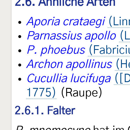
2.6. Ähnliche Arten
Aporia crataegi
(Lin
Parnassius apollo
(L
P. phoebus
(Fabrici
Archon apollinus
(H
Cucullia lucifuga
([D
1775)
(Raupe)
2.6.1. Falter