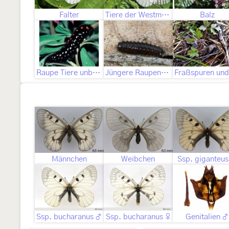
Falter
Tiere der Westmediterran-Gruppe
Balz
Raupe Tiere unbekannter Zuordnung
Jüngere Raupenstadien
Männchen
Weibchen
Ssp. giganteu
Ssp. bucharanus ♂
Ssp. bucharanus ♀
Genitalien ♂