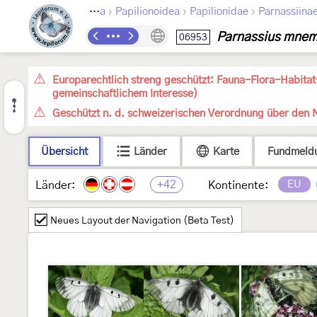
›
›
›
Lepidoptera
Papilionoidea
Papilionidae
Parnassiina
Parnassius mne
06953
Europarechtlich streng geschützt: Fauna-Flora-Habitat
gemeinschaftlichem Interesse)
Geschützt n. d. schweizerischen Verordnung über den N
Übersicht
Länder
Karte
Fundmeld
+42
EU
Länder:
Kontinente:
Neues Layout der Navigation (Beta Test)