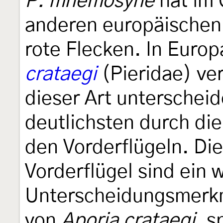
P. mnemosyne
hat im 
anderen europäischen 
rote Flecken. In Europ
crataegi
(Pieridae) ve
dieser Art unterscheid
deutlichsten durch di
den Vorderflügeln. Di
Vorderflügel sind ein 
Unterscheidungsmerkma
von
Aporia crataegi
, s