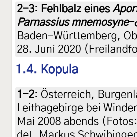
2-3
:
Fehlbalz eines
Apori
Parnassius mnemosyne
-
Baden-Württemberg, Obe
28. Juni 2020 (Freilandf
1.4. Kopula
1-2
:
Österreich, Burgen
Leithagebirge bei Winde
Mai 2008 abends (Fotos
det. Markus Schwibinger