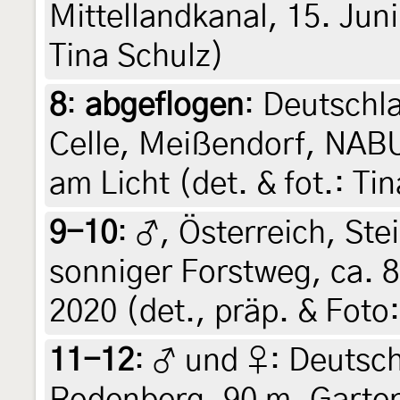
Mittellandkanal, 15. Juni
Tina Schulz)
8
:
abgeflogen
: Deutschl
Celle, Meißendorf, NABU
am Licht (det. & fot.: Ti
9-10
:
♂, Österreich, Ste
sonniger Forstweg, ca. 8
2020 (det., präp. & Foto:
11-12
:
♂ und ♀: Deutsch