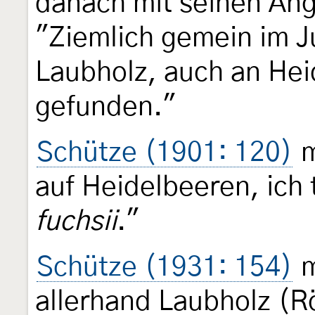
danach mit seinen An
"Ziemlich gemein im J
Laubholz, auch an Hei
gefunden."
Schütze (1901: 120)
m
auf Heidelbeeren, ich 
fuchsii
."
Schütze (1931: 154)
m
allerhand Laubholz (R