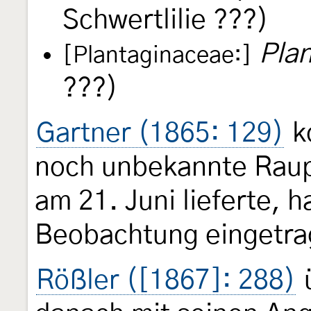
Schwertlilie ???)
Pla
[Plantaginaceae:]
???)
Gartner (1865: 129)
k
noch unbekannte Raupe
am 21. Juni lieferte, 
Beobachtung eingetra
Rößler ([1867]: 288)
ü