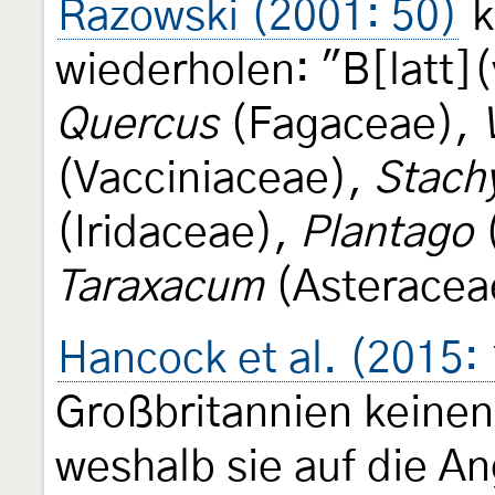
Razowski (2001: 50)
k
wiederholen: "B[latt]
Quercus
(Fagaceae),
(Vacciniaceae),
Stach
(Iridaceae),
Plantago
(
Taraxacum
(Asteraceae
Hancock et al. (2015:
Großbritannien keinen
weshalb sie auf die A