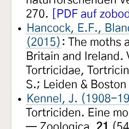
naturforschenden Ve
270.
[PDF auf zobod
Hancock, E.F., Blan
(2015)
: The moths a
Britain and Ireland.
Tortricidae, Tortric
S.; Leiden & Boston (
Kennel, J. (1908-1
Tortriciden. Eine m
— Zoologica,
21
(54