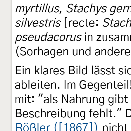
myrtillus
,
Stachys ger
silvestris
[recte:
Stach
pseudacorus
in zusam
(Sorhagen und andere
Ein klares Bild lässt s
ableiten. Im Gegenteil
mit: "als Nahrung gib
Beschreibung fehlt." D
Rößler ([1867])
nicht