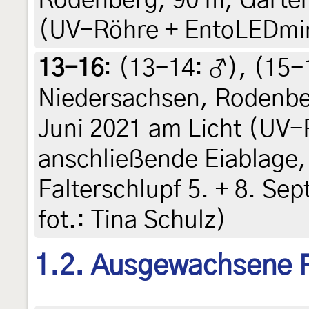
Rodenberg, 90 m, Garten
(UV-Röhre + EntoLEDmini)
13-16
: (13-14:
♂
), (15
Niedersachsen, Rodenber
Juni 2021 am Licht (UV-
anschließende Eiablage,
Falterschlupf 5. + 8. Sep
fot.: Tina Schulz)
1.2. Ausgewachsene 