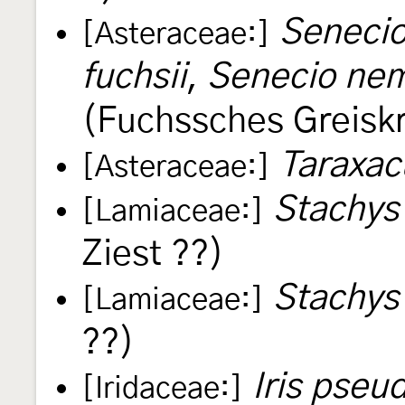
Senecio
[Asteraceae:]
fuchsii
,
Senecio nem
(Fuchssches Greiskr
Taraxa
[Asteraceae:]
Stachys
[Lamiaceae:]
Ziest ??)
Stachys 
[Lamiaceae:]
??)
Iris pseu
[Iridaceae:]