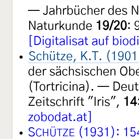
— Jahrbücher des N
Naturkunde
19/20
: 
[Digitalisat auf biod
Schütze, K.T. (1901
der sächsischen Ober
(Tortricina). — Deu
Zeitschrift "Iris",
14
zobodat.at]
S
(1931): 15
CHÜTZE