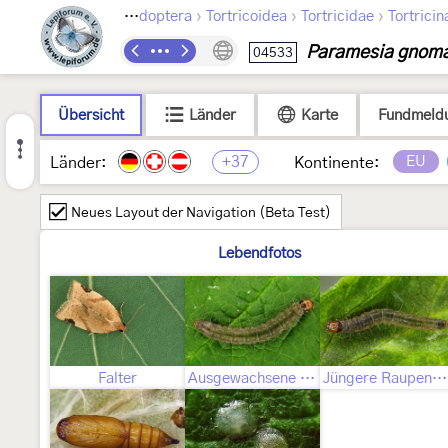
›
›
›
Lepidoptera
Tortricoidea
Tortricidae
Tortricin
Paramesia gnom
04533
Übersicht
Länder
Karte
Fundmeld
+37
EU
Länder:
Kontinente:
Neues Layout der Navigation (Beta Test)
Lebendfotos
Falter
Ausgewachsene Raupe
Jüngere Raupenstadien