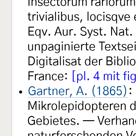
Insectorum rarioru
trivialibus, locisqve
Eqv. Aur. Syst. Nat. 
unpaginierte Textse
Digitalisat der Bibl
France:
[pl. 4 mit fi
Gartner, A. (1865)
:
Mikrolepidopteren 
Gebietes. — Verhan