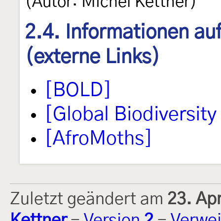
(Autor: Michel Kettner)
2.4. Informationen au
(externe Links)
[BOLD]
[Global Biodiversity 
[AfroMoths]
Zuletzt geändert am
23. Ap
Kettner
-
Version
2
-
Verwei