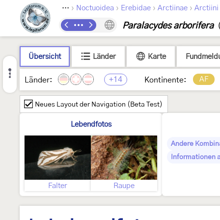
›
›
›
›
Lepidoptera
Noctuoidea
Erebidae
Arctiinae
Arctiini
Paralacydes arborifera
Übersicht
Länder
Karte
Fundmeld
+14
AF
Länder:
Kontinente:
Neues Layout der Navigation (Beta Test)
Lebendfotos
Andere Kombin
Informationen 
Falter
Raupe