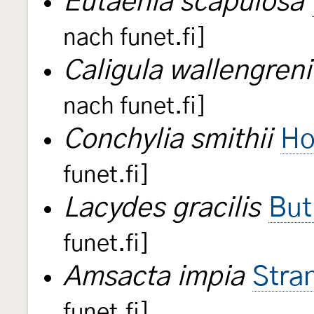
Eutaenia scapulosa
nach funet.fi]
Caligula wallengreni
nach funet.fi]
Conchylia smithii
Ho
funet.fi]
Lacydes gracilis
But
funet.fi]
Amsacta impia
Stra
funet.fi]