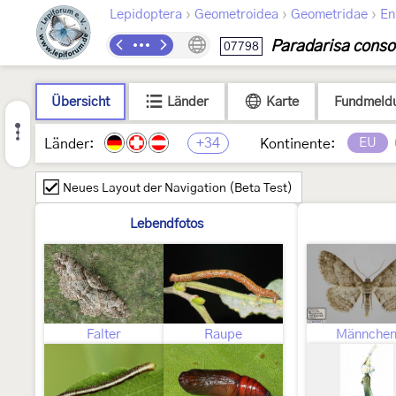
›
›
›
Lepidoptera
Geometroidea
Geometridae
En
Paradarisa conso
07798
Übersicht
Länder
Karte
Fundmeld
+34
EU
Länder:
Kontinente:
Neues Layout der Navigation (Beta Test)
Lebendfotos
Falter
Raupe
Männche