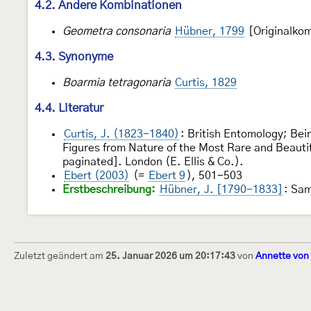
4.2. Andere Kombinationen
Geometra consonaria
Hübner, 1799
[Originalkom
4.3. Synonyme
Boarmia tetragonaria
Curtis, 1829
4.4. Literatur
Curtis, J. (1823-1840)
: British Entomology; Bein
Figures from Nature of the Most Rare and Beautifu
paginated]. London (E. Ellis & Co.).
Ebert (2003)
(=
Ebert 9
), 501-503
Erstbeschreibung:
Hübner, J. [1790-1833]
: Sa
Zuletzt geändert am
25. Januar 2026 um 20:17:43
von
Annette von