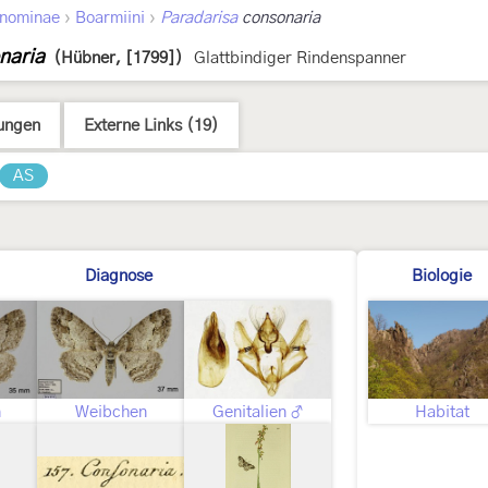
›
›
nominae
Boarmiini
Paradarisa
consonaria
naria
(Hübner, [1799])
Glattbindiger Rindenspanner
ungen
Externe Links (19)
AS
Diagnose
Biologie
n
Weibchen
Genitalien ♂
Habitat