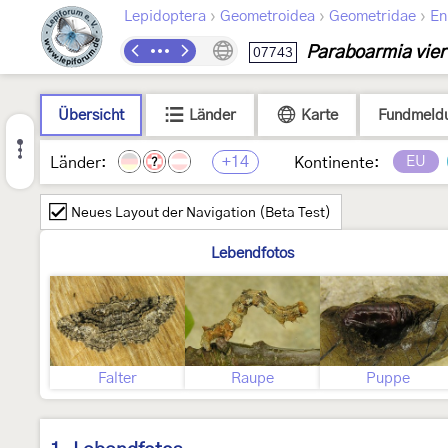
›
›
›
Lepidoptera
Geometroidea
Geometridae
En
Paraboarmia viert
07743
Übersicht
Länder
Karte
Fundmeld
+14
EU
Länder:
Kontinente:
?
Neues Layout der Navigation (Beta Test)
Lebendfotos
Falter
Raupe
Puppe