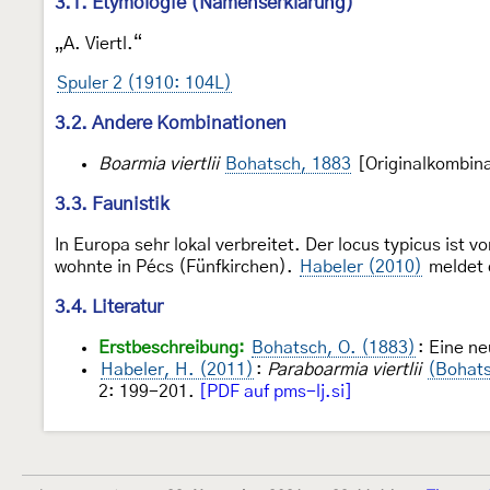
3.1. Etymologie (Namenserklärung)
„A. Viertl.“
Spuler 2 (1910: 104L)
3.2. Andere Kombinationen
Boarmia viertlii
Bohatsch, 1883
[Originalkombina
3.3. Faunistik
In Europa sehr lokal verbreitet. Der locus typicus ist v
wohnte in Pécs (Fünfkirchen).
Habeler (2010)
meldet 
3.4. Literatur
Erstbeschreibung:
Bohatsch, O. (1883)
: Eine n
Habeler, H. (2011)
:
Paraboarmia viertlii
(Bohats
2: 199-201.
[PDF auf pms-lj.si]