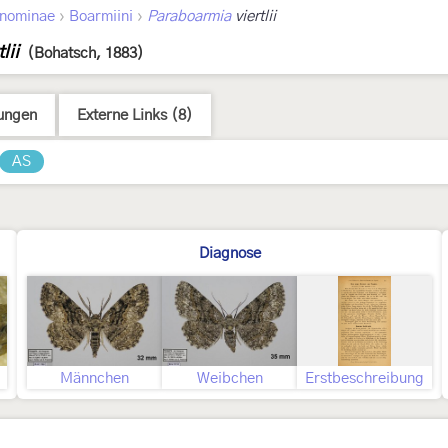
›
›
nominae
Boarmiini
Paraboarmia
viertlii
lii
(Bohatsch, 1883)
ungen
Externe Links (8)
AS
Diagnose
Männchen
Weibchen
Erstbeschreibung