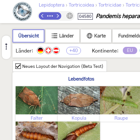
›
›
›
Lepidoptera
Tortricoidea
Tortricidae
Tortric
Pandemis hepar
04580
Übersicht
Länder
Karte
Fundmeld
+40
EU
Länder:
Kontinente:
Neues Layout der Navigation (Beta Test)
Lebendfotos
Falter
Kopula
Raupe