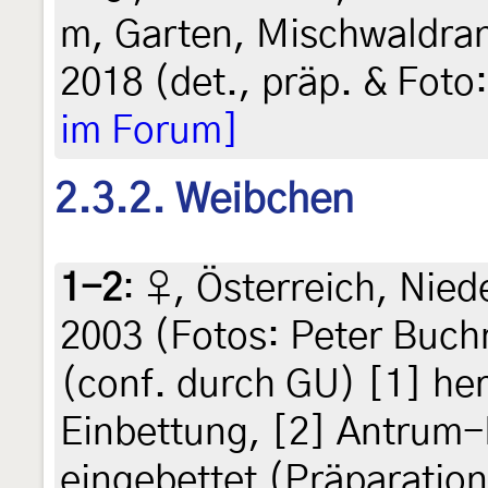
m, Garten, Mischwaldran
2018 (det., präp. & Foto
im Forum]
2.3.2. Weibchen
1-2
:
♀, Österreich, Nied
2003 (Fotos: Peter Buch
(conf. durch GU) [1] he
Einbettung, [2] Antrum-R
eingebettet (Präparation