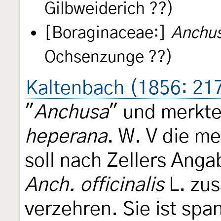
Gilbweiderich ??)
[Boraginaceae:]
Anchus
Ochsenzunge ??)
Kaltenbach (1856: 21
"
Anchusa
" und merkte 
heperana
. W. V die me
soll nach Zellers Anga
Anch. officinalis
L. zu
verzehren. Sie ist spa