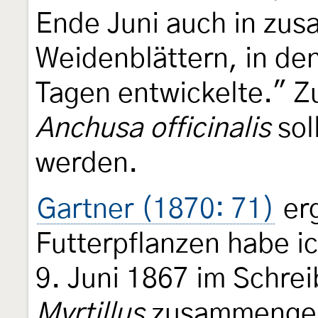
Ende Juni auch in z
Weidenblättern, in den
Tagen entwickelte." Z
Anchusa officinalis
sol
werden.
Gartner (1870: 71)
erg
Futterpflanzen habe ic
9. Juni 1867 im Schre
Myrtillus
zusammenges