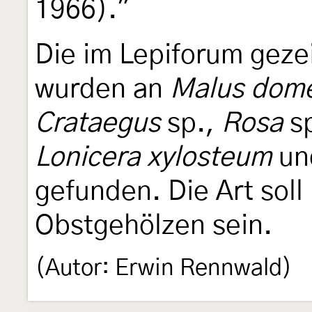
1966)."
Die im Lepiforum gez
wurden an
Malus dome
Crataegus
sp.,
Rosa
s
Lonicera xylosteum
un
gefunden. Die Art soll
Obstgehölzen sein.
(Autor: Erwin Rennwald)