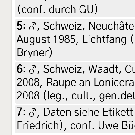
(conf. durch GU)
5
:
♂, Schweiz, Neuchâtel
August 1985, Lichtfang (l
Bryner)
6
:
♂, Schweiz, Waadt, Cu
2008, Raupe an Lonicera 
2008 (leg., cult., gen.de
7
:
♂, Daten siehe Etikett 
Friedrich), conf. Uwe B