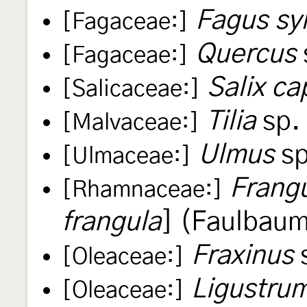
Fagus syl
[Fagaceae:]
Quercus
[Fagaceae:]
Salix ca
[Salicaceae:]
Tilia
sp.
[Malvaceae:]
Ulmus
sp
[Ulmaceae:]
Frangu
[Rhamnaceae:]
frangula
] (Faulbau
Fraxinus
s
[Oleaceae:]
Ligustrum
[Oleaceae:]