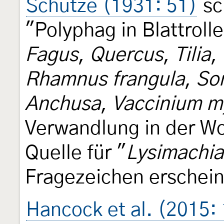
Schütze (1931: 51)
sc
"Polyphag in Blattroll
Fagus
,
Quercus
,
Tilia
,
Rhamnus frangula
,
Sor
Anchusa
,
Vaccinium my
Verwandlung in der W
Quelle für "
Lysimachia
Fragezeichen erschein
Hancock et al. (2015: