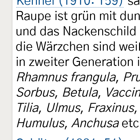
Kennel (1910: 159)
sa
Raupe ist grün mit dun
und das Nackenschild 
die Wärzchen sind weiß
in zweiter Generation i
Rhamnus frangula
,
Pr
Sorbus
,
Betula
,
Vaccin
Tilia
,
Ulmus
,
Fraxinus
Humulus
,
Anchusa
etc