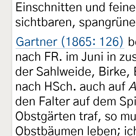
Einschnitten und fein
sichtbaren, spangrün
Gartner (1865: 126)
be
nach FR. im Juni in 
der Sahlweide, Birke,
nach HSch. auch auf
A
den Falter auf dem Sp
Obstgärten traf, so m
Obstbäumen leben; ic