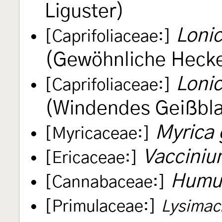
Liguster)
Loni
[Caprifoliaceae:]
(Gewöhnliche Hecke
Loni
[Caprifoliaceae:]
(Windendes Geißbla
Myrica 
[Myricaceae:]
Vacciniu
[Ericaceae:]
Humul
[Cannabaceae:]
[Primulaceae:]
Lysimach