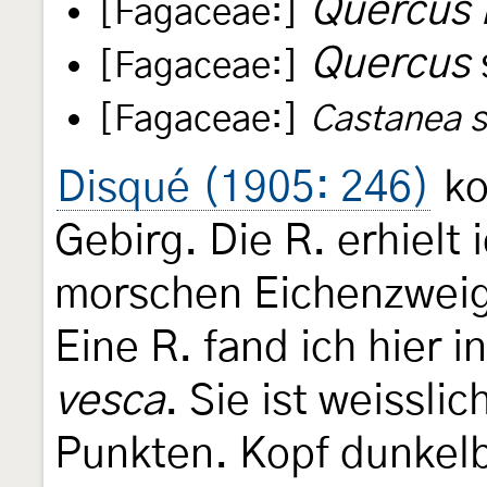
Quercus 
[Fagaceae:]
Quercus
[Fagaceae:]
[Fagaceae:]
Castanea s
Disqué (1905: 246)
ko
Gebirg. Die R. erhielt i
morschen Eichenzweig
Eine R. fand ich hier i
vesca
. Sie ist weissli
Punkten. Kopf dunkel