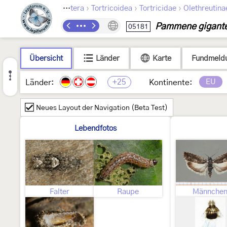
›
›
›
Lepidoptera
Tortricoidea
Tortricidae
Olethreutina
Pammene gigant
05181
Übersicht
Länder
Karte
Fundmeld
+25
EU
Länder:
Kontinente:
Neues Layout der Navigation (Beta Test)
Lebendfotos
Falter
Raupe
Männche