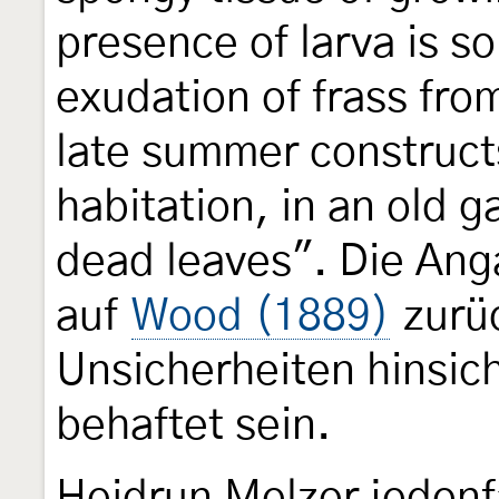
presence of larva is s
exudation of frass from
late summer constructs
habitation, in an old g
dead leaves". Die An
auf
Wood (1889)
zurü
Unsicherheiten hinsic
behaftet sein.
Heidrun Melzer jedenf