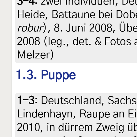
3-4
:
zwei Individuen, D
Heide, Battaune bei Dobe
robur
), 8. Juni 2008, Ü
2008 (leg., det. & Fotos
Melzer)
1.3. Puppe
1-3
:
Deutschland, Sachs
Lindenhayn, Raupe an Ei
2010, in dürrem Zweig ü