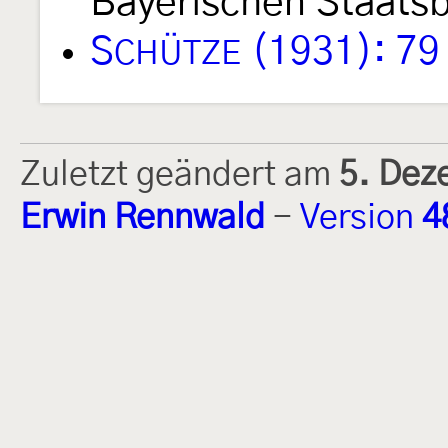
Bayerischen Staatsb
S
(1931): 79
CHÜTZE
Zuletzt geändert am
5. Dez
Erwin Rennwald
-
Version
4