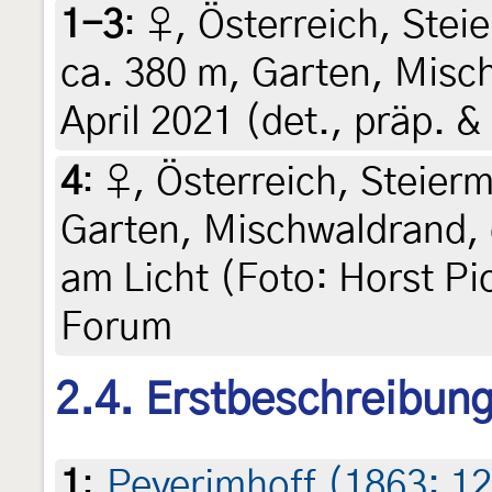
1-3
:
♀, Österreich, Steie
ca. 380 m, Garten, Misch
April 2021 (det., präp. &
4
:
♀, Österreich, Steierm
Garten, Mischwaldrand, c
am Licht (Foto: Horst Pic
Forum
2.4. Erstbeschreibun
1
:
Peyerimhoff (1863: 1