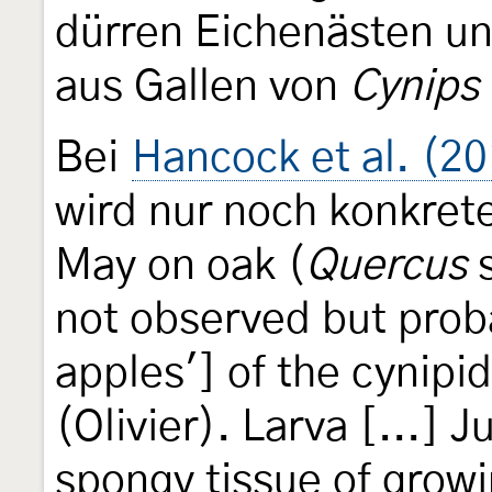
dürren Eichenästen un
aus Gallen von
Cynips
Bei
Hancock et al. (2
wird nur noch konkrete
May on oak (
Quercus
s
not observed but proba
apples'] of the cynipi
(Olivier). Larva [...] 
spongy tissue of growi