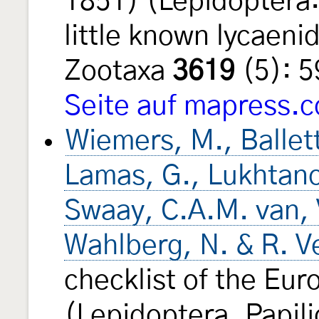
1851) (Lepidoptera:
little known lycaeni
Zootaxa
3619
(5): 
Seite auf mapress.
Wiemers, M., Balletto
Lamas, G., Lukhtano
Swaay, C.A.M. van, V
Wahlberg, N. & R. V
checklist of the Eur
(Lepidoptera, Papi