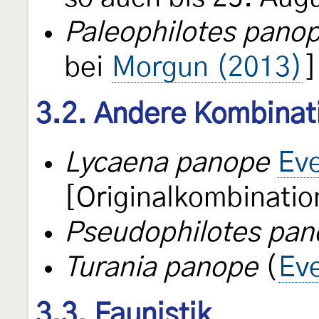
Paleophilotes pano
bei
Morgun (2013)
]
3.2. Andere Kombinat
Lycaena panope
Ev
[Originalkombinatio
Pseudophilotes pa
Turania panope
(
Ev
3.3. Faunistik