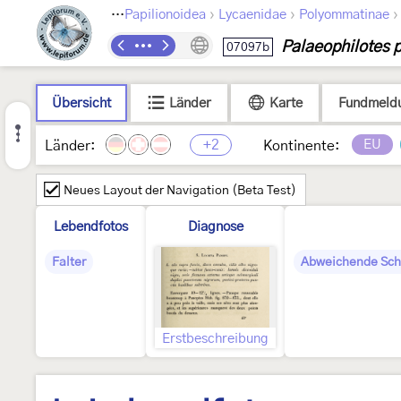
›
›
›
Lepidoptera
Papilionoidea
Lycaenidae
Polyommatinae
Palaeophilotes 
07097b
Übersicht
Länder
Karte
Fundmeld
+2
EU
Länder:
Kontinente:
Neues Layout der Navigation (Beta Test)
Lebendfotos
Diagnose
Falter
Abweichende Sch
Erstbeschreibung