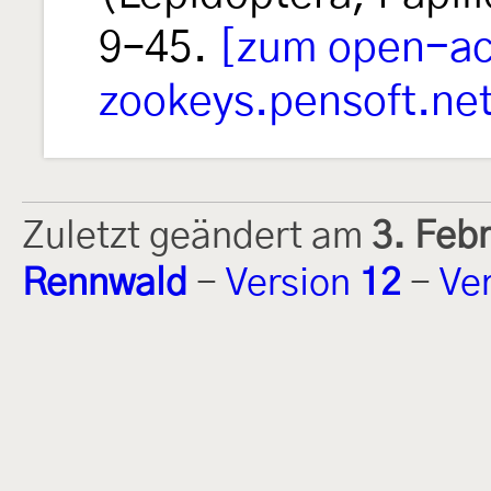
9–45.
[zum open-acc
zookeys.pensoft.ne
Zuletzt geändert am
3. Feb
Rennwald
-
Version
12
-
Ve