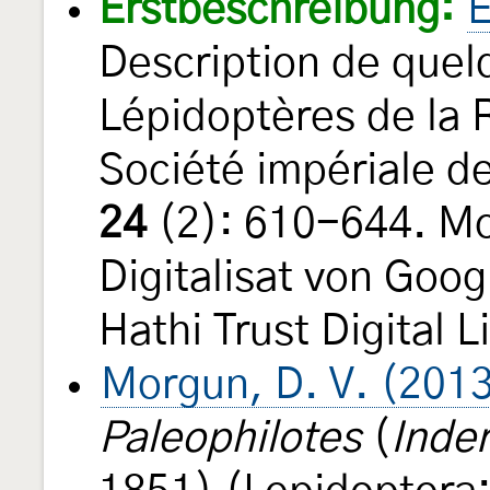
Erstbeschreibung:
E
Description de quel
Lépidoptères de la R
Société impériale d
24
(2): 610-644. Mo
Digitalisat von Goo
Hathi Trust Digital L
Morgun, D. V. (201
Paleophilotes
(
Inder