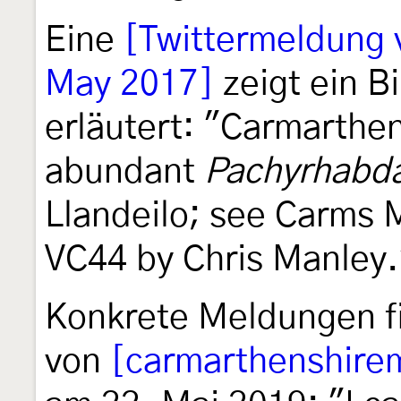
Eine
[Twittermeldung
May 2017]
zeigt ein B
erläutert: "Carmarthe
abundant
Pachyrhabda
Llandeilo; see Carms 
VC44 by Chris Manley.
Konkrete Meldungen fi
von
[carmarthenshire