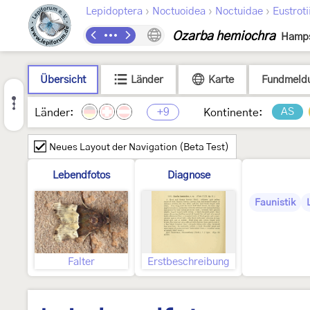
›
›
›
Lepidoptera
Noctuoidea
Noctuidae
Eustroti
Ozarba hemiochra
Hamps
Übersicht
Länder
Karte
Fundmeld
+9
AS
Länder:
Kontinente:
Neues Layout der Navigation (Beta Test)
Lebendfotos
Diagnose
Faunistik
Falter
Erstbeschreibung