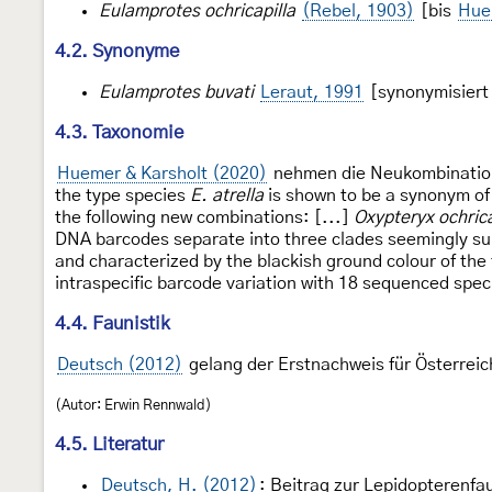
Eulamprotes ochricapilla
(Rebel, 1903)
[bis
Hue
4.2. Synonyme
Eulamprotes buvati
Leraut, 1991
[synonymisiert
4.3. Taxonomie
Huemer & Karsholt (2020)
nehmen die Neukombinatio
the type species
E. atrella
is shown to be a synonym o
the following new combinations: [...]
Oxypteryx ochrica
DNA barcodes separate into three clades seemingly su
and characterized by the blackish ground colour of the 
intraspecific barcode variation with 18 sequenced speci
4.4. Faunistik
Deutsch (2012)
gelang der Erstnachweis für Österreic
(Autor: Erwin Rennwald)
4.5. Literatur
Deutsch, H. (2012)
: Beitrag zur Lepidopterenfa