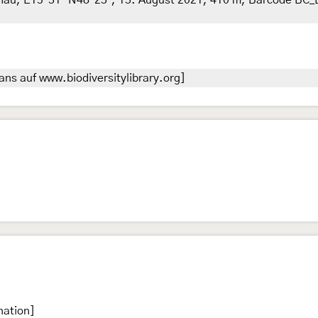
achau, E15°31‘ N48°23‘, 13. August 2021, 410 m, Barcode BC
ans auf www.biodiversitylibrary.org]
nation]