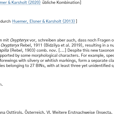
mer & Karsholt (2020)
übliche Kombination]
 durch
Huemer, Elsner & Karsholt (2013)
]
n mit
Oxypteryx
vor, schreiben aber auch, dass noch Fragen of
f
Oxypteryx
Rebel, 1911 (Bidzilya et al. 2019), resulting in 
pilla
(Rebel, 1903) comb. nov. [...] Despite this new taxonomi
pported by some morphological characters. For example, speci
forewings with silvery or whitish markings, form a separate cl
es belonging to 27 BINs, with at least three yet unidentified 
h.
una Osttirols, Österreich, VI. Weitere Erstnachweise (Insecta