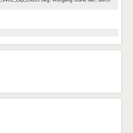
_LSNOE_Lep_03853 (leg. Wolfgang Stark; det. durch