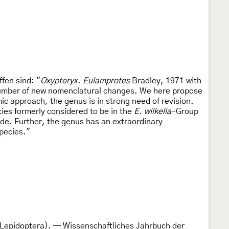
fen sind: "
Oxypteryx
.
Eulamprotes
Bradley, 1971 with
a number of new nomenclatural changes. We here propose
c approach, the genus is in strong need of revision.
es formerly considered to be in the
E. wilkella
-Group
ade. Further, the genus has an extraordinary
species."
, Lepidoptera). — Wissenschaftliches Jahrbuch der