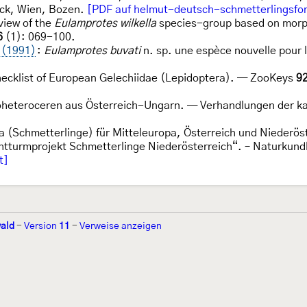
uck, Wien, Bozen.
[PDF auf helmut-deutsch-schmetterlingsfo
view of the
Eulamprotes wilkella
species-group based on morph
6
(1): 069-100.
 (1991)
:
Eulamprotes buvati
n. sp. une espèce nouvelle pour 
ecklist of European Gelechiidae (Lepidoptera). — ZooKeys
9
oheteroceren aus Österreich-Ungarn. — Verhandlungen der kai
 (Schmetterlinge) für Mitteleuropa, Österreich und Niederös
euchtturmprojekt Schmetterlinge Niederösterreich“. – Naturku
t]
ald
-
Version
11
-
Verweise anzeigen