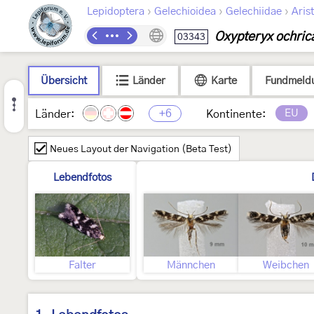
›
›
›
Lepidoptera
Gelechioidea
Gelechiidae
Arist
Oxypteryx ochrica
03343
Übersicht
Länder
Karte
Fundmeld
+6
EU
Länder:
Kontinente:
Neues Layout der Navigation (Beta Test)
Lebendfotos
Falter
Männchen
Weibchen