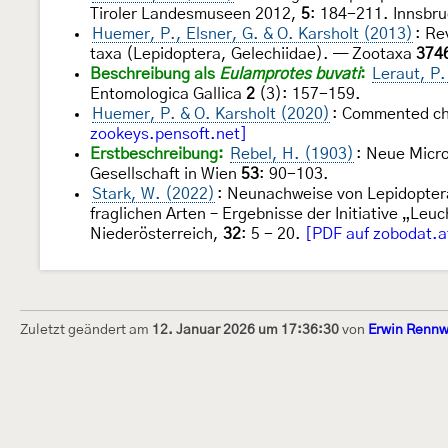
Tiroler Landesmuseen 2012,
5
: 184-211. Innsbr
Huemer, P., Elsner, G. & O. Karsholt (2013)
: Re
taxa (Lepidoptera, Gelechiidae). — Zootaxa
374
Beschreibung als
Eulamprotes buvati
:
Leraut, P.
Entomologica Gallica
2
(3): 157-159.
Huemer, P. & O. Karsholt (2020)
: Commented ch
zookeys.pensoft.net]
Erstbeschreibung:
Rebel, H. (1903)
: Neue Micr
Gesellschaft in Wien
53
: 90-103.
Stark, W. (2022)
: Neunachweise von Lepidoptera
fraglichen Arten – Ergebnisse der Initiative „L
Niederösterreich,
32
: 5 - 20.
[PDF auf zobodat.a
Zuletzt geändert am
12. Januar 2026 um 17:36:30
von
Erwin Rennw