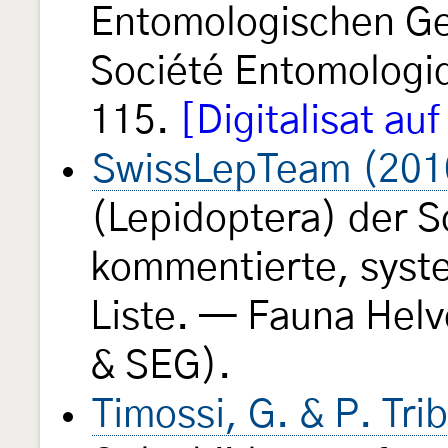
Entomologischen Ges
Société Entomologi
115.
[Digitalisat au
SwissLepTeam (201
(Lepidoptera) der S
kommentierte, syst
Liste. — Fauna Helv
& SEG).
Timossi, G. & P. Tri