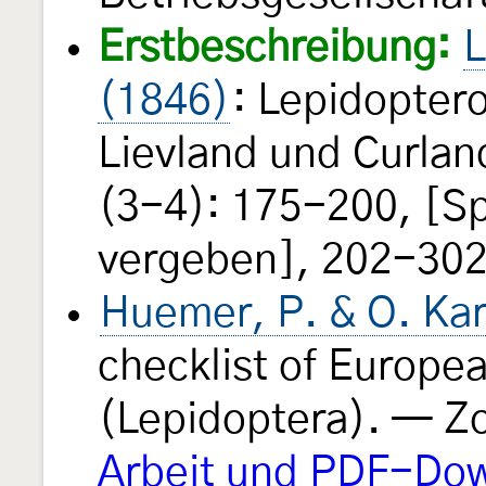
Erstbeschreibung:
L
(1846)
: Lepidopter
Lievland und Curlan
(3-4): 175-200, [S
vergeben], 202-302.
Huemer, P. & O. Kar
checklist of Europe
(Lepidoptera). — 
Arbeit und PDF-Dow