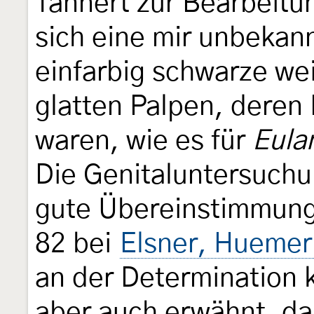
Tannert zur Bearbeitu
sich eine mir unbekann
einfarbig schwarze wei
glatten Palpen, deren 
waren, wie es für
Eula
Die Genitaluntersuchu
gute Übereinstimmung 
82 bei
Elsner, Huemer
an der Determination k
aber auch erwähnt, d