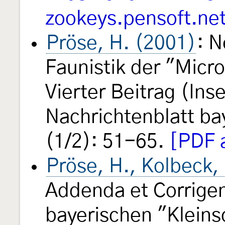
zookeys.pensoft.ne
Pröse, H. (2001)
: N
Faunistik der "Micr
Vierter Beitrag (Ins
Nachrichtenblatt b
(1/2): 51-65.
[PDF 
Pröse, H., Kolbeck,
Addenda et Corrigen
bayerischen "Kleins