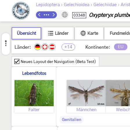
›
›
›
Lepidoptera
Gelechioidea
Gelechiidae
Arist
Oxypteryx plumbe
03348
Übersicht
Länder
Karte
Fundmeld
+14
EU
Länder:
Kontinente:
Neues Layout der Navigation (Beta Test)
Lebendfotos
Falter
Männchen
Weibc
Genitalien