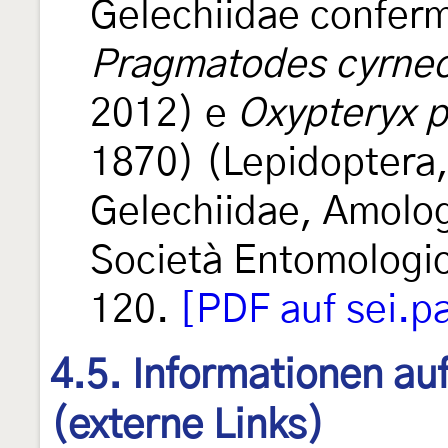
Gelechiidae conferma
Pragmatodes cyrneo
2012) e
Oxypteryx p
1870) (Lepidoptera,
Gelechiidae, Amolog
Società Entomologic
120.
[PDF auf sei.p
4.5. Informationen au
(externe Links)