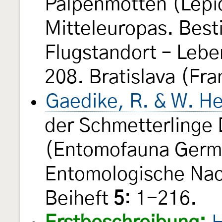
Palpenmotten (Lepi
Mitteleuropas. Best
Flugstandort – Leb
208. Bratislava (Fra
Gaedike, R. & W. He
der Schmetterlinge
(Entomofauna Germ
Entomologische Nac
Beiheft
5
: 1-216.