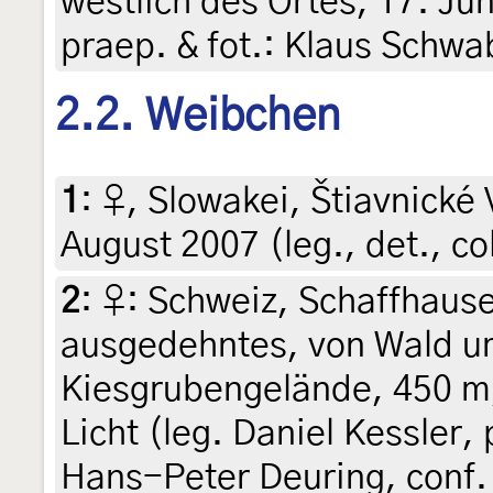
westlich des Ortes, 17. Jun
praep. & fot.: Klaus Schwa
2.2. Weibchen
1
:
♀, Slowakei, Štiavnické 
August 2007 (leg., det., col
2
:
♀: Schweiz, Schaffhause
ausgedehntes, von Wald 
Kiesgrubengelände, 450 m
Licht (leg. Daniel Kessler, 
Hans-Peter Deuring, conf.