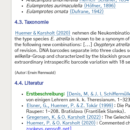
Eulamprotes aurimaculella
(Höfner, 1896)
Eulamprotes ornata
(Dufrane, 1942)
4.3. Taxonomie
Huemer & Karsholt (2020)
nehmen die Neukombinatio
the type species
E. atrella
is shown to be a synonym o
the following new combinations: [...]
Oxypteryx atrella
of revision. DNA barcodes separate into three clades 
wilkella
-Group and characterized by the blackish ground
extraordinary intraspecific barcode variation with 18 s
(Autor: Erwin Rennwald)
4.4. Literatur
Erstbeschreibung:
[Denis, M. & J. I. Schiffermül
von einigen Lehrern am k. k. Theresianum. 1-323,
Elsner, G., Huemer, P. & Z. Tokár (1999)
: Die P
Raupen: 1-208. Bratislava (František Slamka).
Gregersen, K. & O. Karsholt (2022)
: The Gelech
Huemer, P. & O. Karsholt (2020)
: Commented ch
zookeys.pensoft.net]