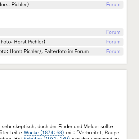
orst Pichler)
Forum
Forum
 Foto: Horst Pichler)
Forum
oto: Horst Pichler), Falterfoto im Forum
Forum
r sehr skeptisch, doch der Finder und Melder sollte
äter teilte
Wocke (1874: 68)
mit: "Verbreitet, Raupe
rieben. Bei
Schütze (1931: 139)
war dazu passend zu