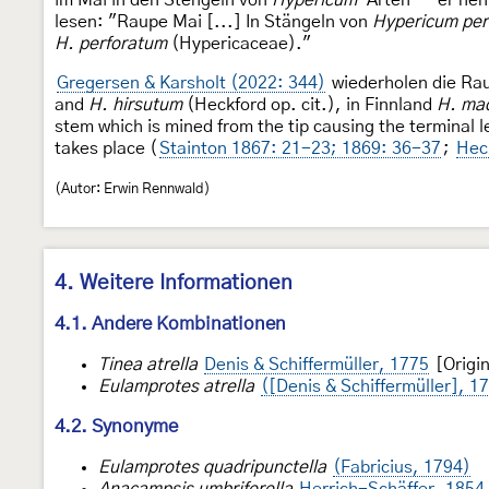
lesen: "Raupe Mai [...] In Stängeln von
Hypericum per
H. perforatum
(Hypericaceae)."
Gregersen & Karsholt (2022: 344)
wiederholen die Ra
and
H. hirsutum
(Heckford op. cit.), in Finnland
H. ma
stem which is mined from the tip causing the terminal l
takes place (
Stainton 1867: 21-23; 1869: 36-37
;
Heck
(Autor: Erwin Rennwald)
4. Weitere Informationen
4.1. Andere Kombinationen
Tinea atrella
Denis & Schiffermüller, 1775
[Origi
Eulamprotes atrella
([Denis & Schiffermüller], 1
4.2. Synonyme
Eulamprotes quadripunctella
(Fabricius, 1794)
Anacampsis umbriferella
Herrich-Schäffer, 1854