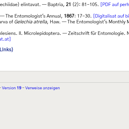
echiidae) elintavat. — Baptria,
21
(2): 81-105.
[PDF auf perh
. — The Entomologist's Annual,
1867
: 17-30.
[Digitalisat auf b
arva of
Gelechia atrella
, Haw. — The Entomologist's Monthly
hlesiens. II. Microlepidoptera. — Zeitschrift für Entomologie.
t.at]
Links)
-
Version
19
-
Verweise anzeigen