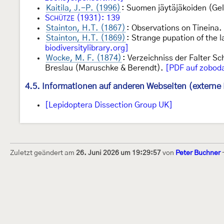
Kaitila, J.-P. (1996)
: Suomen jäytäjäkoiden (Gel
S
(1931): 139
CHÜTZE
Stainton, H.T. (1867)
: Observations on Tineina
Stainton, H.T. (1869)
: Strange pupation of the l
biodiversitylibrary.org]
Wocke, M. F. (1874)
: Verzeichniss der Falter Sc
Breslau (Maruschke & Berendt).
[PDF auf zoboda
4.5. Informationen auf anderen Webseiten (externe 
[Lepidoptera Dissection Group UK]
Zuletzt geändert am
26. Juni 2026 um 19:29:57
von
Peter Buchner