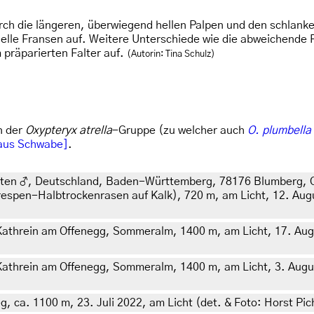
ch die längeren, überwiegend hellen Palpen und den schlanke
lle Fransen auf. Weitere Unterschiede wie die abweichende F
 präparierten Falter auf.
(Autorin: Tina Schulz)
n der
Oxypteryx atrella
-Gruppe (zu welcher auch
O. plumbella
laus Schwabe]
.
ldeten ♂, Deutschland, Baden-Württemberg, 78176 Blumberg, 
spen-Halbtrockenrasen auf Kalk), 720 m, am Licht, 12. Augus
 Kathrein am Offenegg, Sommeralm, 1400 m, am Licht, 17. Augu
Kathrein am Offenegg, Sommeralm, 1400 m, am Licht, 3. Augus
g, ca. 1100 m, 23. Juli 2022, am Licht (det. & Foto: Horst Pic