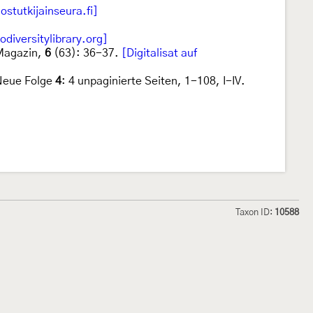
ostutkijainseura.fi]
iodiversitylibrary.org]
 Magazin,
6
(63): 36-37.
[Digitalisat auf
 Neue Folge
4
: 4 unpaginierte Seiten, 1-108, I-IV.
Taxon ID:
10588