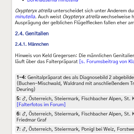
Borkhausenia minutella
Oxypteryx atrella
unterscheidet sich unter Anderem dur
minutella
. Auch weist
Oxypteryx atrella
wechselweise he
Ausprägung der gelblichen Flügelflecken fallen eher am
2.4. Genitalien
2.4.1. Männchen
Hinweis von Keld Gregersen: Die männlichen Genitalie
läuft über das Falterpräparat
[s. Forumsbeitrag von K
1-4
:
Genitalpräparat des als Diagnosebild 2 abgebi
(Buchen-Mischwald, Waldrand mit anschließendem Tre
Deuring)
5
:
♂, Österreich, Steiermark, Fischbacher Alpen, St.
[Falterfotos im Forum]
6
:
♂, Österreich, Steiermark, Fischbacher Alpen, St. 
Friedmar Graf
7
:
♂, Österreich, Steiermark, Ponigl bei Weiz, Forstwe