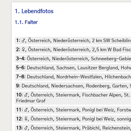
1. Lebendfotos
1.1. Falter
1
:
♂, Österreich, Niederösterreich, 2 km SW Scheiblin
2
:
♀, Österreich, Niederösterreich, 2,5 km W Bad Fis
3-4
:
Österreich, Niederösterreich, Schneeberg-Gebie
5-6
:
Deutschland, Sachsen, Lausitzer Bergland, Hohwal
7-8
:
Deutschland, Nordrhein-Westfalen, Hilchenbach-L
9
:
Deutschland, Niedersachsen, Rodenberg, Garten, 90 
10
:
♂, Österreich, Steiermark, Fischbacher Alpen, St
Friedmar Graf
11
:
♂, Österreich, Steiermark, Ponigl bei Weiz, Forstw
12
:
♀, Österreich, Steiermark, Ponigl bei Weiz, sonnig
13
:
♂, Österreich, Steiermark, Präbichl, Reichenstein