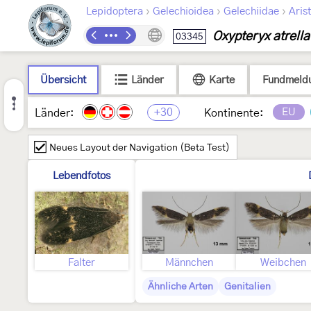
›
›
›
Lepidoptera
Gelechioidea
Gelechiidae
Arist
Oxypteryx atrella
03345
Übersicht
Länder
Karte
Fundmeld
+30
EU
Länder:
Kontinente:
Neues Layout der Navigation (Beta Test)
Lebendfotos
Falter
Männchen
Weibchen
Ähnliche Arten
Genitalien