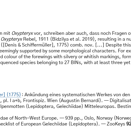
n mit
Oxypteryx
vor, schreiben aber auch, dass noch Fragen of
f
Oxypteryx
Rebel, 1911 (Bidzilya et al. 2019), resulting in 
([Denis & Schiffermüller], 1775) comb. nov. [...] Despite thi
seemingly supported by some morphological characters. For ex
 colour of the forewings with silvery or whitish markings, for
equenced species belonging to 27 BINs, with at least three yet
ler] (1775)
: Ankündung eines systematischen Werkes von de
 pl. I a+b, Frontispiz. Wien (Augustin Bernardi). — Digitali
alpenmotten (Lepidoptera, Gelechiidae) Mitteleuropas. Besti
iidae of North-West Europe. — 939 pp., Oslo, Norway (Norweg
ecklist of European Gelechiidae (Lepidoptera). — ZooKeys
9