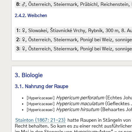
8
:
♂, Österreich, Steiermark, Präbichl, Reichenstein,
2.4.2. Weibchen
1
:
♀, Slowakei, Štiavnické Vrchy, Rybník, 300 m, 8. Aug
2
:
♀, Österreich, Steiermark, Ponigl bei Weiz, sonnige
3
:
♀, Österreich, Steiermark, Ponigl bei Weiz, sonnige
3. Biologie
3.1. Nahrung der Raupe
Hypericum perforatum
(Echtes Joh
[Hypericaceae:]
Hypericum maculatum
(Geflecktes 
[Hypericaceae:]
Hypericum hirsutum
(Behaartes Jo
[Hypericaceae:]
Stainton (1867: 21-23)
hatte Raupen in Stängeln von
Recht behalten. So kam es zu einer recht ausführliche
im Mai in den Stengeln von
Hypericum
-Arten" - er nen