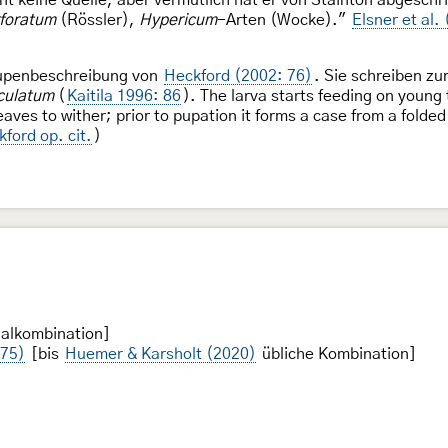
foratum
(Rössler),
Hypericum
-Arten (Wocke)."
Elsner et al.
upenbeschreibung von
Heckford (2002: 76)
. Sie schreiben z
culatum
(
Kaitila 1996: 86
). The larva starts feeding on young
eaves to wither; prior to pupation it forms a case from a folde
ford op. cit.
)
nalkombination]
775)
[bis
Huemer & Karsholt (2020)
übliche Kombination]