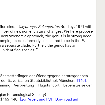
fen sind: "
Oxypteryx
.
Eulamprotes
Bradley, 1971 with
a number of new nomenclatural changes. We here propose
s new taxonomic approach, the genus is in strong need
ample, species formerly considered to be in the
E.
m a separate clade. Further, the genus has an
 unidentified species."
n Schmetterlingen der Wienergegend herausgegeben
sat der Bayerischen Staatsbibliothek München:
[140]
.
mmung – Verbreitung – Flugstandort – Lebensweise der
ian Entomological Society).
21
: 65–140.
[zur Arbeit und PDF-Download auf