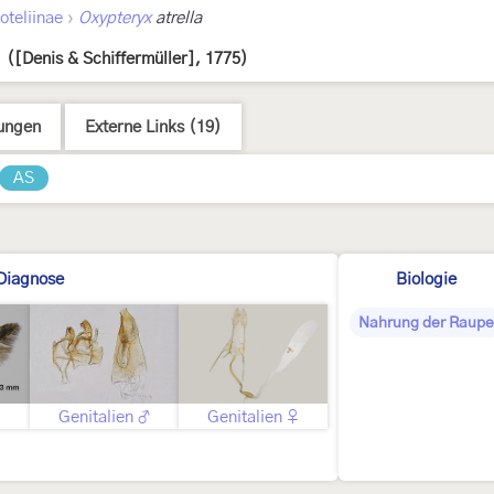
›
oteliinae
Oxypteryx
atrella
([Denis & Schiffermüller], 1775)
ungen
Externe Links (19)
AS
Diagnose
Biologie
Nahrung der Raupe
Genitalien ♂
Genitalien ♀