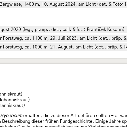
 Bergwiese, 1400 m, 10. August 2024, am Licht (det. & Foto: H
ust 2020 (leg., praep., det., coll. & fot.: František Kosorín)
r Forstweg, ca. 1100 m, 29. Juli 2023, am Licht (det., präp. &
r Forstweg, ca. 1000 m, 21. August, am Licht (det., präp. & F
anniskraut)
Johanniskraut)
hanniskraut)
Hypericum
erhalten, die zu dieser Art gehören sollten - er wa
n Beschreibung dieser frühen Fundgeschichte. Einige Jahre sp
nt keine Quelle, aber vermutlich hat er von Stainton abgesch