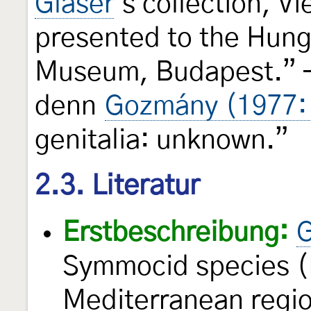
Glaser
's collection, V
presented to the Hung
Museum, Budapest.” —
denn
Gozmány (1977:
genitalia: unknown.”
2.3. Literatur
Erstbeschreibung:
G
Symmocid species (
Mediterranean regi