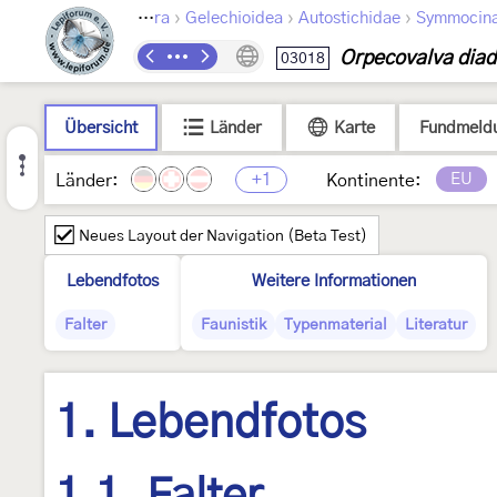
›
›
›
Lepidoptera
Gelechioidea
Autostichidae
Symmocin
Orpecovalva dia
03018
Übersicht
Länder
Karte
Fundmeld
+1
EU
Länder:
Kontinente:
Neues Layout der Navigation (Beta Test)
Lebendfotos
Weitere Informationen
Falter
Faunistik
Typenmaterial
Literatur
1. Lebendfotos