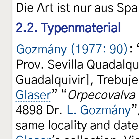
Die Art ist nur aus Sp
2.2. Typenmaterial
Gozmány (1977: 90)
:
Prov. Sevilla Quadalqui
Guadalquivir], Trebuje
Glaser
” “
Orpecovalva
4898 Dr.
L. Gozmány
”
same locality and date