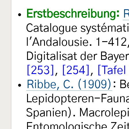
Erstbeschreibung:
R
Catalogue systémati
l'Andalousie. 1-412, 
Digitalisat der Baye
[253]
,
[254]
,
[Tafel
Ribbe, C. (1909)
: B
Lepidopteren-Fauna
Spanien). Macrolep
Entomologische Zeits