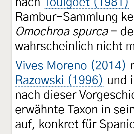
nach
Toulgoët (1981)
Rambur-Sammlung kei
Omochroa spurca
- der
wahrscheinlich nicht m
Vives Moreno (2014)
n
Razowski (1996)
und i
nach dieser Vorgeschic
erwähnte Taxon in sein
auf, konkret für Spani