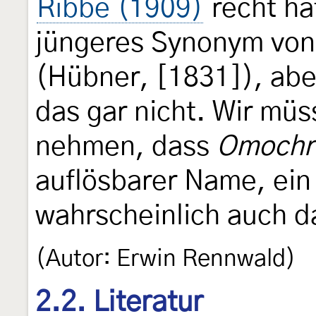
Ribbe (1909)
recht hä
jüngeres Synonym vo
(Hübner, [1831]), ab
das gar nicht. Wir müs
nehmen, dass
Omochr
auflösbarer Name, ein
wahrscheinlich auch d
(Autor: Erwin Rennwald)
2.2. Literatur