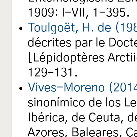
1909: I-VII, 1-395.
Toulgoët, H. de (19
décrites par le Doc
[Lépidoptères Arcti
129–131.
Vives-Moreno (201
sinonímico de los L
Ibérica, de Ceuta, de
Azores, Baleares, C