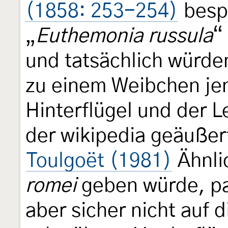
(1858: 253-254)
bespr
„
Euthemonia russula
“
und tatsächlich würden
zu einem Weibchen jen
Hinterflügel und der Le
der wikipedia geäußer
Toulgoët (1981)
Ähnli
romei
geben würde, pas
aber sicher nicht auf di