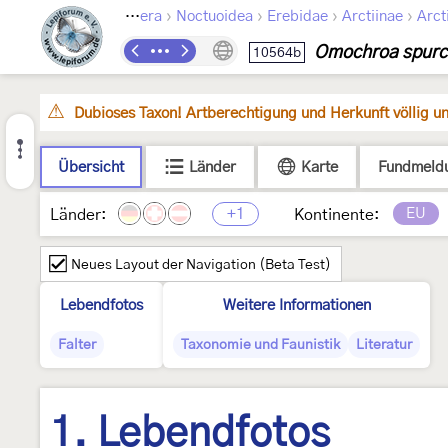
›
›
›
›
Lepidoptera
Noctuoidea
Erebidae
Arctiinae
Arcti
Omochroa spurc
10564b
Dubioses Taxon! Artberechtigung und Herkunft völlig un
Übersicht
Länder
Karte
Fundmeld
+1
EU
Länder:
Kontinente:
Neues Layout der Navigation (Beta Test)
Lebendfotos
Weitere Informationen
Falter
Taxonomie und Faunistik
Literatur
1. Lebendfotos