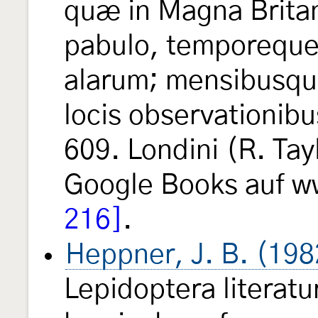
quæ in Magna Britan
pabulo, temporeque
alarum; mensibusqu
locis observationibu
609. Londini (R. Tay
Google Books auf w
216]
.
Heppner, J. B. (198
Lepidoptera literatu