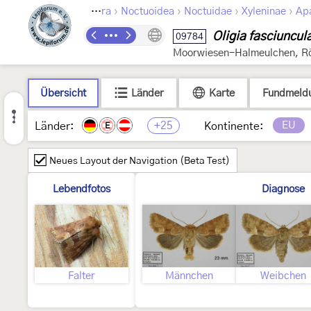
›
›
›
›
Lepidoptera
Noctuoidea
Noctuidae
Xyleninae
Ap
Oligia fasciuncul
09784
Moorwiesen-Halmeulchen, Rö
Übersicht
Länder
Karte
Fundmeld
+25
EU
Länder:
Kontinente:
E
Neues Layout der Navigation (Beta Test)
Lebendfotos
Diagnose
Falter
Männchen
Weibchen