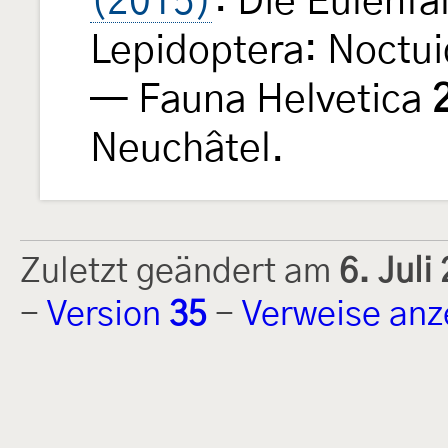
(2015)
: Die Eulenfa
Lepidoptera: Noctui
— Fauna Helvetica
Neuchâtel.
Zuletzt geändert am
6. Jul
-
Version
35
-
Verweise anz