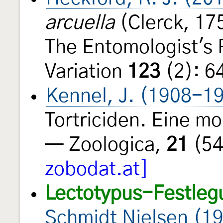
arcuella
(Clerck, 175
The Entomologist's 
Variation
123
(2): 6
Kennel, J. (1908-1
Tortriciden. Eine m
— Zoologica,
21
(54
zobodat.at]
Lectotypus-Festleg
Schmidt Nielsen (1