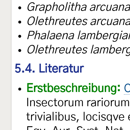
Grapholitha arcuana
Olethreutes arcuan
Phalaena lambergia
Olethreutes lamber
5.4. Literatur
Erstbeschreibung:
C
Insectorum rarioru
trivialibus, locisqve