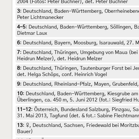
2004 (Fotos: Peter Buchner), det. Peter Buchner
3
:
Deutschland, Baden-Württemberg, Oberrheinebene,
Peter Lichtmanecker
4-5
:
Deutschland, Baden-Württemberg, Söllingen, Bad
Dietmar Laux
6
:
Deutschland, Bayern, Moosburg, Isarauwald, 27. Ma
7
:
Deutschland, Thüringen, Umgebung von Maua (bei J
Heidrun Melzer), det. Heidrun Melzer
8
:
Deutschland, Thüringen, Tautenburger Forst bei Je
det. Helga Schöps, conf. Heinrich Vogel
9
:
Deutschland, Rheinland-Pfalz, Mayen, Grubenfeld, 
10
:
Deutschland, Baden-Württemberg, Kiesgrube am B
Überlingen, ca. 450 m, 5. Juni 2012 (fot.: Siegfried H
11-12
:
Österreich, Bundesland Salzburg, Pinzgau, Sa
31. Mai 2013, Tagfund (det. & fot.: Sabine Flechtman
13
:
♀, Deutschland, Sachsen, Friedewald bei Moritzbu
Bauer)