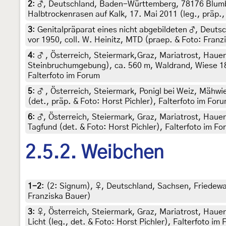
2
:
♂, Deutschland, Baden-Württemberg, 78176 Blumb
Halbtrockenrasen auf Kalk, 17. Mai 2011 (leg., präp.
3
:
Genitalpräparat eines nicht abgebildeten ♂, Deut
vor 1950, coll. W. Heinitz, MTD (praep. & Foto: Fran
4
:
♂ , Österreich, Steiermark,Graz, Mariatrost, Haue
Steinbruchumgebung), ca. 560 m, Waldrand, Wiese 18. 
Falterfoto im Forum
5
:
♂ , Österreich, Steiermark, Ponigl bei Weiz, Mähwi
(det., präp. & Foto: Horst Pichler), Falterfoto im For
6
:
♂, Österreich, Steiermark, Graz, Mariatrost, Haue
Tagfund (det. & Foto: Horst Pichler), Falterfoto im F
2.5.2. Weibchen
1-2
: (2:
Signum
),
♀, Deutschland, Sachsen, Friedewal
Franziska Bauer)
3
:
♀, Österreich, Steiermark, Graz, Mariatrost, Haue
Licht (leg., det. & Foto: Horst Pichler), Falterfoto im