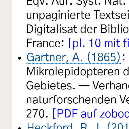
Eqv. Aur. Syst. Nat. 
unpaginierte Textse
Digitalisat der Bibl
France:
[pl. 10 mit f
Gartner, A. (1865)
:
Mikrolepidopteren 
Gebietes. — Verhan
naturforschenden Ve
270.
[PDF auf zobod
Heckford, R. J. (20