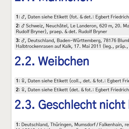
1
:
♂, Daten siehe Etikett (fot. & det.: Egbert Friedri
2
:
♂ Schweiz, Neuchâtel, Le Landeron, 620 m, 20. Ma
Rudolf Bryner), praep. & det. Rudolf Bryner
3
:
♂, Deutschland, Baden-Württemberg, 78176 Blumb
Halbtrockenrasen auf Kalk, 17. Mai 2011 (leg., präp.
2.2. Weibchen
1
:
♀, Daten siehe Etikett (coll., det. & fot.: Egbert F
2
:
♀, Daten siehe Etikett (det. & fot.: Egbert Friedri
2.3. Geschlecht nicht
1
:
Deutschland, Thüringen, Mumsdorf / Falkenhain, r