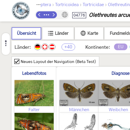
›
›
›
Lepidoptera
Tortricoidea
Tortricidae
Olethreuti
Olethreutes arcue
04776
Übersicht
Länder
Karte
Fundmeld
+40
EU
Länder:
Kontinente:
Neues Layout der Navigation (Beta Test)
Lebendfotos
Diagnose
Falter
Männchen
Weibchen