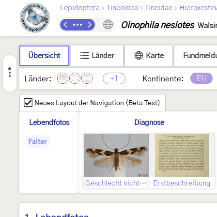
›
›
›
Lepidoptera
Tineoidea
Tineidae
Hieroxestin
Oinophila nesiotes
Walsi
Übersicht
Länder
Karte
Fundmeld
+1
EU
Länder:
Kontinente:
Neues Layout der Navigation (Beta Test)
Lebendfotos
Diagnose
Falter
Geschlecht nicht bestimmt
Erstbeschreibung