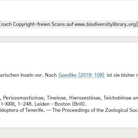
nach Copyright-freien Scans auf www.biodiversitylibrary.org]
arischen Inseln vor. Nach
Gaedike (2019: 108)
ist sie bisher
e, Perissomasticinae, Tineinae, Hieroxestinae, Teichobiinae a
: I-XXIII, 1-248. Leiden – Boston (Brill).
idoptera of Tenerife. — The Proceedings of the Zoological Soc