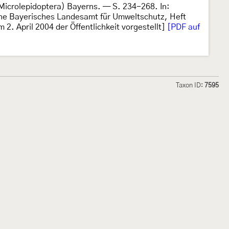
 Microlepidoptera) Bayerns. — S. 234-268. In:
ihe Bayerisches Landesamt für Umweltschutz, Heft
 2. April 2004 der Öffentlichkeit vorgestellt]
[PDF auf
Taxon ID:
7595
hmetterlinge und
Lepiforum e.V.
odeland
Impressum
Datenschutzerklärung