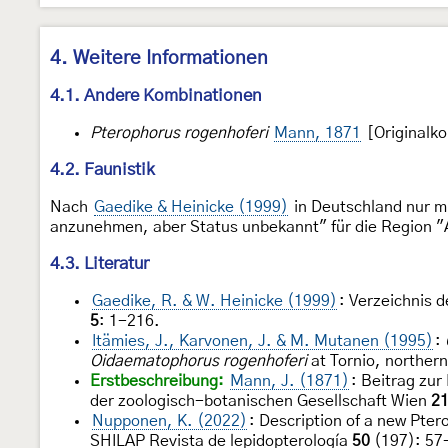
4. Weitere Informationen
4.1. Andere Kombinationen
Pterophorus rogenhoferi
Mann, 1871
[Originalk
4.2. Faunistik
Nach
Gaedike & Heinicke (1999)
in Deutschland nur m
anzunehmen, aber Status unbekannt" für die Region "
4.3. Literatur
Gaedike, R. & W. Heinicke (1999)
: Verzeichnis 
5
: 1-216.
Itämies, J., Karvonen, J. & M. Mutanen (1995)
:
Oidaematophorus rogenhoferi
at Tornio, norther
Erstbeschreibung:
Mann, J. (1871)
: Beitrag zu
der zoologisch-botanischen Gesellschaft Wien
2
Nupponen, K. (2022)
: Description of a new Pter
SHILAP Revista de lepidopterología
50
(197): 57