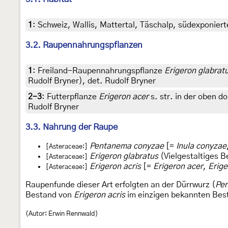
1
:
Schweiz, Wallis, Mattertal, Täschalp, südexponier
3.2. Raupennahrungspflanzen
1
:
Freiland-Raupennahrungspflanze
Erigeron glabrat
Rudolf Bryner), det. Rudolf Bryner
2-3
:
Futterpflanze
Erigeron acer
s. str. in der oben 
Rudolf Bryner
3.3. Nahrung der Raupe
Pentanema conyzae
[=
Inula conyzae
[Asteraceae:]
Erigeron glabratus
(Vielgestaltiges B
[Asteraceae:]
Erigeron acris
[=
Erigeron acer
,
Erige
[Asteraceae:]
Raupenfunde dieser Art erfolgten an der Dürrwurz (
Pe
Bestand von
Erigeron acris
im einzigen bekannten Best
(Autor: Erwin Rennwald)