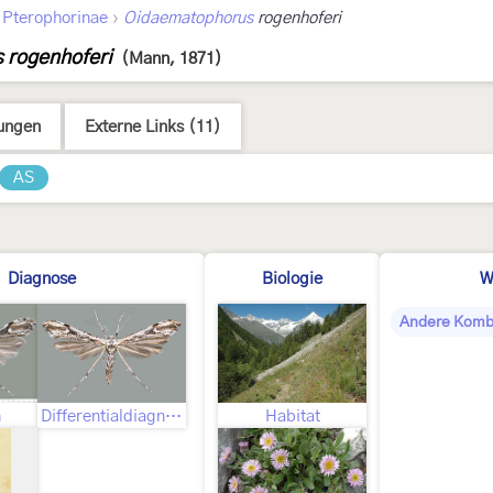
›
›
Pterophorinae
Oidaematophorus
rogenhoferi
 rogenhoferi
(Mann, 1871)
ungen
Externe Links (11)
AS
Diagnose
Biologie
W
Andere Komb
n
Differentialdiagnose
Habitat