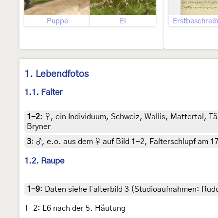
Puppe
Ei
Erstbeschrei
1. Lebendfotos
1.1. Falter
1-2
:
♀, ein Individuum, Schweiz, Wallis, Mattertal, T
Bryner
3
:
♂, e.o. aus dem ♀ auf Bild 1-2, Falterschlupf am 1
1.2. Raupe
1-9
:
Daten siehe Falterbild 3 (Studioaufnahmen: Rudol
1-2: L6 nach der 5. Häutung