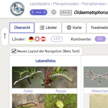
›
›
Lepidoptera
Pterophoroidea
Pterophoridae
Oidaematophorus
05530
Übersicht
Länder
Karte
Fundmeld
+11
EU
Länder:
Kontinente:
Neues Layout der Navigation (Beta Test)
Lebendfotos
Falter
Raupe
Männche