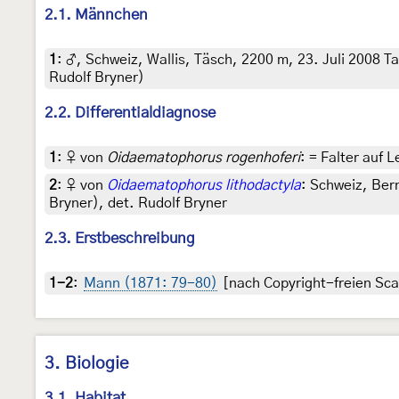
2.1. Männchen
1
:
♂, Schweiz, Wallis, Täsch, 2200 m, 23. Juli 2008 T
Rudolf Bryner)
2.2. Differentialdiagnose
1
:
♀ von
Oidaematophorus rogenhoferi
: = Falter auf 
2
:
♀ von
Oidaematophorus lithodactyla
: Schweiz, Ber
Bryner), det. Rudolf Bryner
2.3. Erstbeschreibung
1-2
:
Mann (1871: 79-80)
[nach Copyright-freien Scan
3. Biologie
3.1. Habitat