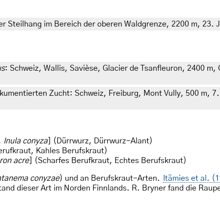
ter Steilhang im Bereich der oberen Waldgrenze, 2200 m, 23. 
us
: Schweiz, Wallis, Savièse, Glacier de Tsanfleuron, 2400 m
dokumentierten Zucht: Schweiz, Freiburg, Mont Vully, 500 m, 
,
Inula conyza
] (Dürrwurz, Dürrwurz-Alant)
erufkraut, Kahles Berufskraut)
ron acre
] (Scharfes Berufkraut, Echtes Berufskraut)
ntanema conyzae
) und an Berufskraut-Arten.
Itämies et al. 
and dieser Art im Norden Finnlands. R. Bryner fand die Raup