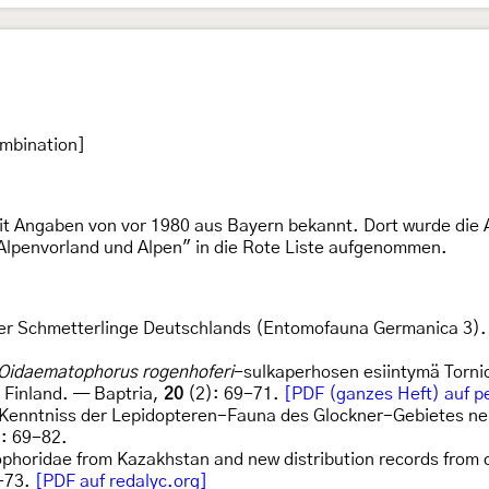
ombination]
it Angaben von vor 1980 aus Bayern bekannt. Dort wurde die 
Alpenvorland und Alpen" in die Rote Liste aufgenommen.
der Schmetterlinge Deutschlands (Entomofauna Germanica 3).
Oidaematophorus rogenhoferi
-sulkaperhosen esiintymä Torni
n Finland. — Baptria,
20
(2): 69-71.
[PDF (ganzes Heft) auf pe
r Kenntniss der Lepidopteren-Fauna des Glockner-Gebietes n
1
: 69-82.
ophoridae from Kazakhstan and new distribution records from c
-73.
[PDF auf redalyc.org]