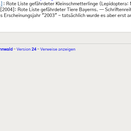
4]
: Rote Liste gefährdeter Kleinschmetterlinge (Lepidoptera:
2004]: Rote Liste gefährdeter Tiere Bayerns. — Schriftenre
s Erscheinungsjahr "2003" - tatsächlich wurde es aber erst am
nnwald
-
Version
24
-
Verweise anzeigen
r 2002 von
Walter Schön
(
www.schmetterling-raupe.de
) als "Forum Sc
zember 2004 von
Erwin Rennwald
(fachliche Supervision) und
Jürgen R
06 wird es vom gemeinnützigen
Lepiforum e.V.
getragen.