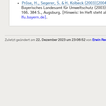
Pröse, H., Segerer, S. & H. Kolbeck (2003)[200
Bayerisches Landesamt für Umweltschutz (2003)[
166. 384 S., Augsburg. [Hinweis: Im Heft steht al
lfu.bayern.de]
.
Zuletzt geändert am
22. Dezember 2023 um 23:06:52
von
Erwin Re
Dieses Internetportal wurde am 16. Septembe
Raupen bestimmen" gegründet und am 23. De
(technische Betreuung) übernommen. Seit 20