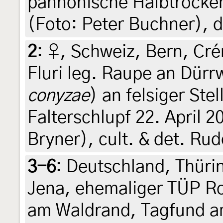
pannonische Halbtrocken
(Foto: Peter Buchner), 
2
:
♀, Schweiz, Bern, Cr
Fluri leg. Raupe an Dürr
conyzae
) an felsiger Ste
Falterschlupf 22. April 2
Bryner), cult. & det. Rud
3-6
:
Deutschland, Thür
Jena, ehemaliger TÜP R
am Waldrand, Tagfund am