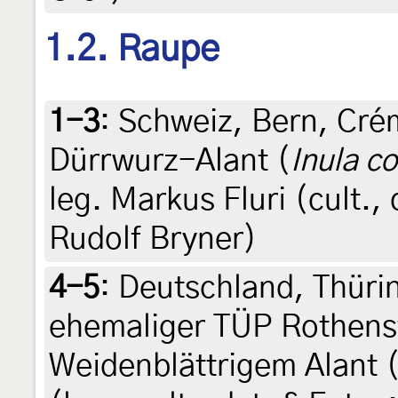
1.2. Raupe
1-3
:
Schweiz, Bern, Cré
Dürrwurz-Alant (
Inula c
leg. Markus Fluri (cult.,
Rudolf Bryner)
4-5
:
Deutschland, Thüri
ehemaliger TÜP Rothenst
Weidenblättrigem Alant 