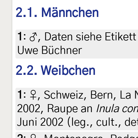
2.1. Männchen
1
:
♂, Daten siehe Etikett 
Uwe Büchner
2.2. Weibchen
1
:
♀, Schweiz, Bern, La 
2002, Raupe an
Inula co
Juni 2002 (leg., cult., d