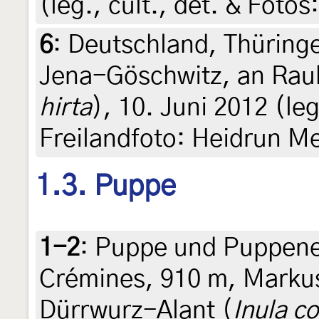
(leg., cult., det. & Foto
6
:
Deutschland, Thüring
Jena-Göschwitz, an Rau
hirta
), 10. Juni 2012 (leg
Freilandfoto: Heidrun Me
1.3. Puppe
1-2
:
Puppe und Puppenex
Crémines, 910 m, Markus
Dürrwurz-Alant (
Inula c