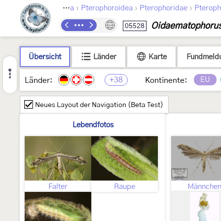
›
›
›
Lepidoptera
Pterophoroidea
Pterophoridae
Pteroph
Oidaematophorus 
05528
Übersicht
Länder
Karte
Fundmeld
+38
EU
Länder:
Kontinente:
Neues Layout der Navigation (Beta Test)
Lebendfotos
Falter
Raupe
Männche