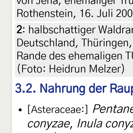
von Jena, ehemaliger T
Rothenstein, 16. Juli 20
2
:
halbschattiger Waldr
Deutschland, Thüringen
Rande des ehemaligen T
(Foto: Heidrun Melzer)
3.2. Nahrung der Rau
Pentan
[Asteraceae:]
conyzae
,
Inula cony