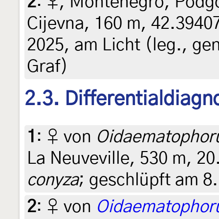
2
:
♀, Montenegro, Podgor
Cijevna, 160 m, 42.39407
2025, am Licht (leg., ge
Graf)
2.3. Differentialdiagn
1
:
♀ von
Oidaematophorus
La Neuveville, 530 m, 2
conyza
; geschlüpft am 8.
2
:
♀ von
Oidaematophoru