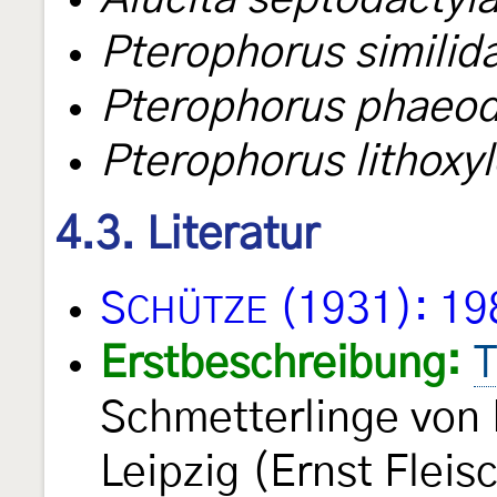
Pterophorus similid
Pterophorus phaeod
Pterophorus lithoxy
4.3. Literatur
S
(1931): 19
CHÜTZE
Erstbeschreibung:
T
Schmetterlinge von
Leipzig (Ernst Fleis