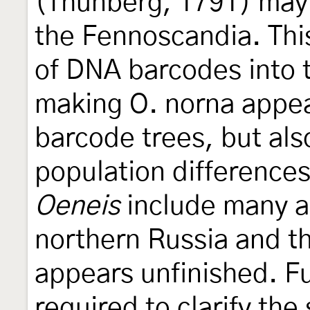
(Thunberg, 1791) may 
the Fennoscandia. This
of DNA barcodes into t
making O. norna appea
barcode trees, but al
population differences
Oeneis
include many ad
northern Russia and t
appears unfinished. Fu
required to clarify the