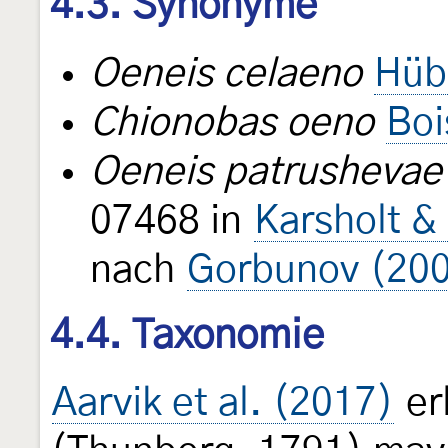
4.3. Synonyme
Oeneis celaeno
Hüb
Chionobas oeno
Boi
Oeneis patrushevae
07468 in
Karsholt &
nach
Gorbunov (20
4.4. Taxonomie
Aarvik et al. (2017)
er