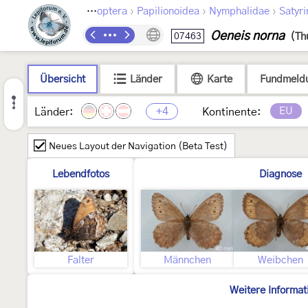
›
›
›
Lepidoptera
Papilionoidea
Nymphalidae
Satyri
Oeneis norna
07463
(Th
Übersicht
Länder
Karte
Fundmeld
+4
EU
Länder:
Kontinente:
Neues Layout der Navigation (Beta Test)
Lebendfotos
Diagnose
Falter
Männchen
Weibchen
Weitere Informat