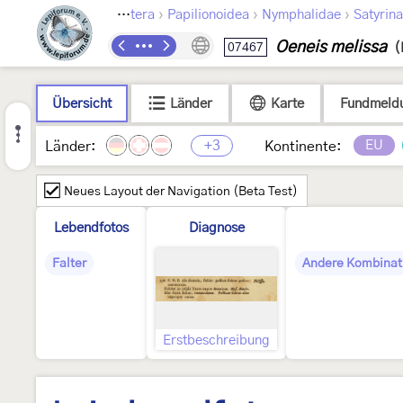
›
›
›
Lepidoptera
Papilionoidea
Nymphalidae
Satyrin
Oeneis melissa
07467
(
Übersicht
Länder
Karte
Fundmeld
+3
EU
Länder:
Kontinente:
Neues Layout der Navigation (Beta Test)
Lebendfotos
Diagnose
Falter
Andere Kombinat
Erstbeschreibung