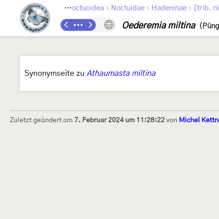
›
›
›
›
Lepidoptera
Noctuoidea
Noctuidae
Hadeninae
[trib. 
Oederemia miltina
(Püng
Synonymseite zu
Athaumasta miltina
Zuletzt geändert am
7. Februar 2024 um 11:28:22
von
Michel Kettn